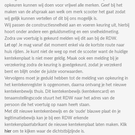
opkeuren kunnen wij doen voor vrijwel alle merken. Geef bij het
maken van de afspraak aan welk om merk scooter het gaat zodat
wij gelijk kunnen vertellen of dit bij ons mogelijk is.
Wij passen de constructiesnelheid aan en voeren keuring uit, hierbij
hoort onder andere een geluidsmeting en een snelheidmeting.
Zodra uw voertuig is gekeurd melden wij dit aan bij de RDW.
Let op!
Je mag vanaf dat moment enkel via de kortste route naar
huis rijden. Je kunt niet de weg op met de scooter want de huidige
kentekenplaat is niet meer geldig. Maak ook een melding bij je
verzekering zodra de keuring is goedgekeurd, zodat je verzekerd
bent en blijft onder de juiste voorwaarden.
Vervolgens moet je geduld hebben tot de melding van opkeuring in
het kentekenregister is opgenomen, daarna ontvang je het nieuwe
kentekenbewijs thuis. Dit kentekenbewijs (kentekencard) en
tenaamstellingscode stuurt het RDW naar het adres van de
persoon die het voertuig op naam heeft staan.
Met dit nieuwe kentekenbewijs en de ‘oude’ blauwe plaat én je
legitimatiebewijs kan je bij een RDW erkende
kentekenplaatfabrikant de nieuwe kentekenplaat laten maken. Klik
hier
om te kijken waar de dichtstbijzijnde is.