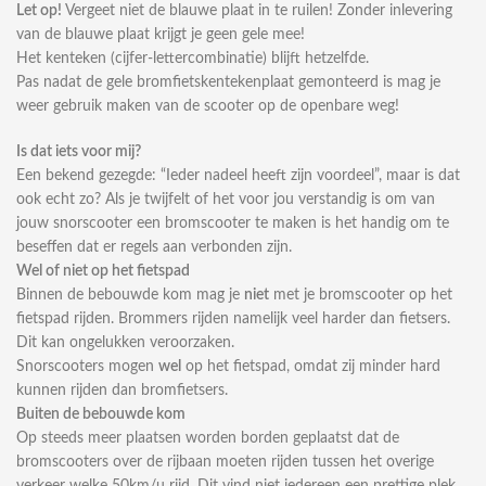
Let op!
Vergeet niet de blauwe plaat in te ruilen! Zonder inlevering
van de blauwe plaat krijgt je geen gele mee!
Het kenteken (cijfer-lettercombinatie) blijft hetzelfde.
Pas nadat de gele bromfietskentekenplaat gemonteerd is mag je
weer gebruik maken van de scooter op de openbare weg!
Is dat iets voor mij?
Een bekend gezegde: “Ieder nadeel heeft zijn voordeel”, maar is dat
ook echt zo? Als je twijfelt of het voor jou verstandig is om van
jouw snorscooter een bromscooter te maken is het handig om te
beseffen dat er regels aan verbonden zijn.
Wel of niet op het fietspad
Binnen de bebouwde kom mag je
niet
met je bromscooter op het
fietspad rijden. Brommers rijden namelijk veel harder dan fietsers.
Dit kan ongelukken veroorzaken.
Snorscooters mogen
wel
op het fietspad, omdat zij minder hard
kunnen rijden dan bromfietsers.
Buiten de bebouwde kom
Op steeds meer plaatsen worden borden geplaatst dat de
bromscooters over de rijbaan moeten rijden tussen het overige