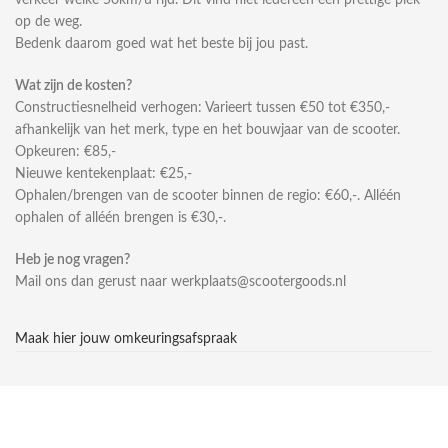
verkeer welke 50km/u rijd. Dit vind niet iedereen een prettige plek
op de weg.
Bedenk daarom goed wat het beste bij jou past.
Wat zijn de kosten?
Constructiesnelheid verhogen: Varieert tussen €50 tot €350,-
afhankelijk van het merk, type en het bouwjaar van de scooter.
Opkeuren: €85,-
Nieuwe kentekenplaat: €25,-
Ophalen/brengen van de scooter binnen de regio: €60,-. Alléén
ophalen of alléén brengen is €30,-.
Heb je nog vragen?
Mail ons dan gerust naar werkplaats@scootergoods.nl
Maak hier jouw omkeuringsafspraak