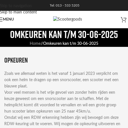
Tel: 013 - 533 5205
Skip to navigation
Skip to main content
MENU
Omkeuren kan t/m 30-06-2025
Home
/
Omkeuren kan t/m 30-06-2025
Opkeuren
Zoals we allemaal weten is het vanaf 1 januari 2023 verplicht om
ook een helm te dragen op een snorscooter, een scooter met een
blauwe plaat.
Voor veel mensen is het vrije gevoel van zonder helm rijden een
keuze geweest om een snorscooter aan te schaffen. Met de
helmplicht komt dit voordeel te vervallen en wil een grote groep
hun scooter laten opkeuren van 25 naar 45km/u.
Omdat wij een RDW erkenning hebben zijn wij bevoegd om deze
RDW-keuring uit te voeren. Wij mogen de opkeuring uitvoeren en