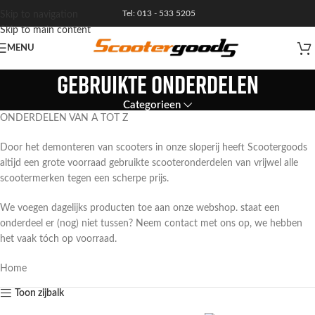
Tel: 013 - 533 5205
Skip to navigation
Skip to main content
MENU
GEBRUIKTE ONDERDELEN
Categorieen
ONDERDELEN VAN A TOT Z
Door het demonteren van scooters in onze sloperij heeft Scootergoods
altijd een grote voorraad gebruikte scooteronderdelen van vrijwel alle
scootermerken tegen een scherpe prijs.
We voegen dagelijks producten toe aan onze webshop. staat een
onderdeel er (nog) niet tussen? Neem contact met ons op, we hebben
het vaak tóch op voorraad.
Home
Toon zijbalk