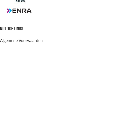
NUTTIGE LINKS
Algemene Voorwaarden
Privacy Policy
Verzenden en retourneren
Contact
OPENINGSTIJDEN
Winkel & Werkplaats
Dinsdag t/m Vrijdag:
9:00-12:00 13:00-18:00
Winkel Zaterdag:
10:00-15:00
Zondag & Maandag:
Gesloten
Scootergoods
2021