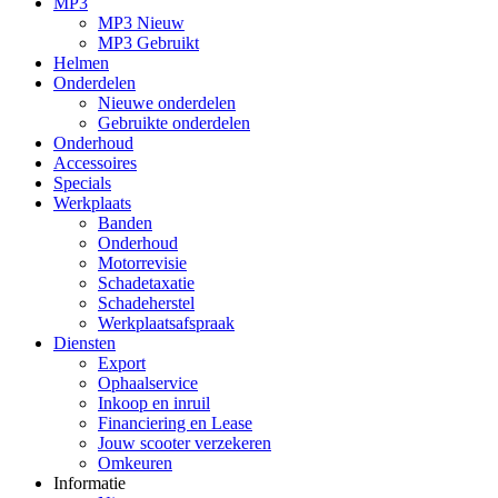
MP3
MP3 Nieuw
MP3 Gebruikt
Helmen
Onderdelen
Nieuwe onderdelen
Gebruikte onderdelen
Onderhoud
Accessoires
Specials
Werkplaats
Banden
Onderhoud
Motorrevisie
Schadetaxatie
Schadeherstel
Werkplaatsafspraak
Diensten
Export
Ophaalservice
Inkoop en inruil
Financiering en Lease
Jouw scooter verzekeren
Omkeuren
Informatie