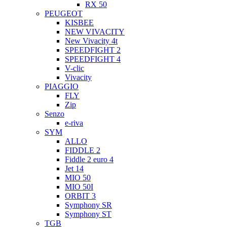
RX 50
PEUGEOT
KISBEE
NEW VIVACITY
New Vivacity 4t
SPEEDFIGHT 2
SPEEDFIGHT 4
V-clic
Vivacity
PIAGGIO
FLY
Zip
Senzo
e-riva
SYM
ALLO
FIDDLE 2
Fiddle 2 euro 4
Jet 14
MIO 50
MIO 50I
ORBIT 3
Symphony SR
Symphony ST
TGB