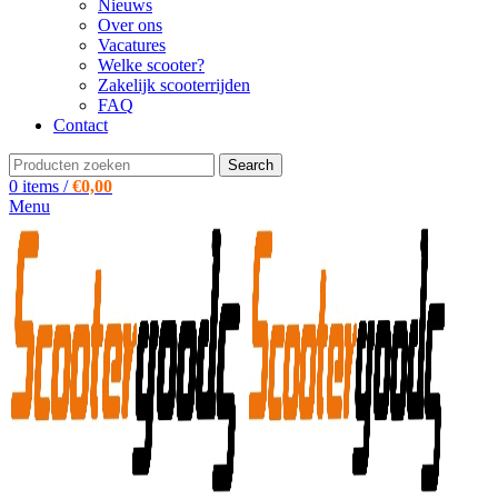
Nieuws
Over ons
Vacatures
Welke scooter?
Zakelijk scooterrijden
FAQ
Contact
Search
0
items
/
€
0,00
Menu