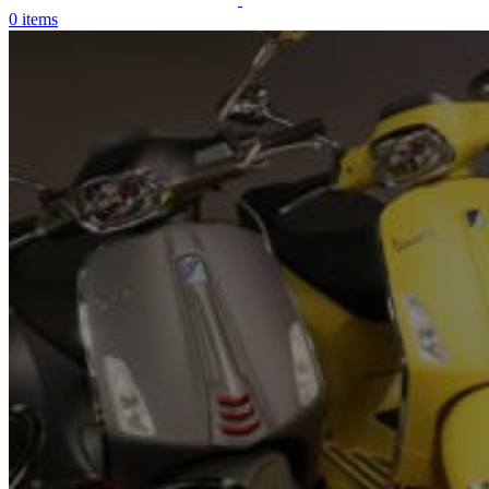
0
items