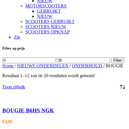
NIEUW
MOTORSCOOTERS
GEBRUIKT
NIEUW
SCOOTERS GEBRUIKT
SCOOTERS NIEUW
SCOOTERS OPKNAP
Zip
Filter op prijs
Min.
Max.
Filter
prijs
prijs
Home
/
NIEUWE ONDERDELEN
/
ONDERHOUD
/
BOUGIE
Resultaat 1–12 van de 20 resultaten wordt getoond
Toon zijbalk
BOUGIE B6HS NGK
€
3,95