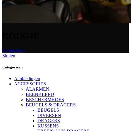
BOUGIE
Categorieen
Sluiten
Categorieen
Aanbiedingen
ACCESSOIRES
ALARMEN
BEENKLEED
BESCHERMHOES
BEUGELS & DRAGERS
BEUGELS
DIVERSEN
DRAGERS
KUSSENS