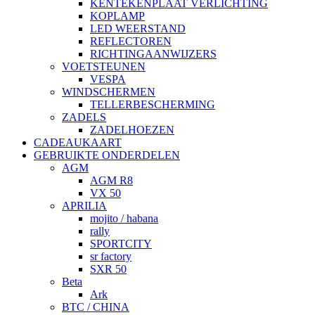
KENTEKENPLAAT VERLICHTING
KOPLAMP
LED WEERSTAND
REFLECTOREN
RICHTINGAANWIJZERS
VOETSTEUNEN
VESPA
WINDSCHERMEN
TELLERBESCHERMING
ZADELS
ZADELHOEZEN
CADEAUKAART
GEBRUIKTE ONDERDELEN
AGM
AGM R8
VX 50
APRILIA
mojito / habana
rally
SPORTCITY
sr factory
SXR 50
Beta
Ark
BTC / CHINA