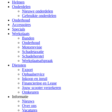
Helmen
Onderdelen
Nieuwe onderdelen
Gebruikte onderdelen
Onderhoud
Accessoires
Specials
Werkplaats
Banden
Onderhoud
Motorrevisie
Schadetaxatie
Schadeherstel
Werkplaatsafspraak
Diensten
Export
Ophaalservice
Inkoop en inruil
Financiering en Lease
Jouw scooter verzekeren
Omkeuren
Informatie
Nieuws
Over ons
Vacatures