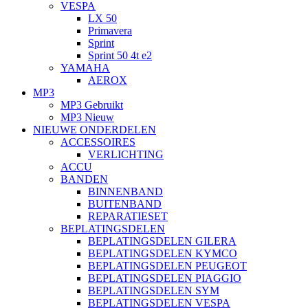
VESPA
LX 50
Primavera
Sprint
Sprint 50 4t e2
YAMAHA
AEROX
MP3
MP3 Gebruikt
MP3 Nieuw
NIEUWE ONDERDELEN
ACCESSOIRES
VERLICHTING
ACCU
BANDEN
BINNENBAND
BUITENBAND
REPARATIESET
BEPLATINGSDELEN
BEPLATINGSDELEN GILERA
BEPLATINGSDELEN KYMCO
BEPLATINGSDELEN PEUGEOT
BEPLATINGSDELEN PIAGGIO
BEPLATINGSDELEN SYM
BEPLATINGSDELEN VESPA