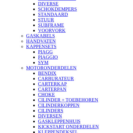
DIVERSE
SCHOKDEMPERS
STANDAARD
STUUR
SUBFRAME
VOORVORK
GASKABELS
HANDVATEN
KAPPENSETS
PIAGG
PIAGGIO
SYM
MOTORONDERDELEN
BENDIX
CARBURATEUR
CARTERKAP
CARTERPAN
CHOKE
CILINDER + TOEBEHOREN
CILINDERKOPPEN
CILINDERS
DIVERSEN
GASKLEPPENHUIS
KICKSTART ONDERDELEN
KLEPPENDEKSEL