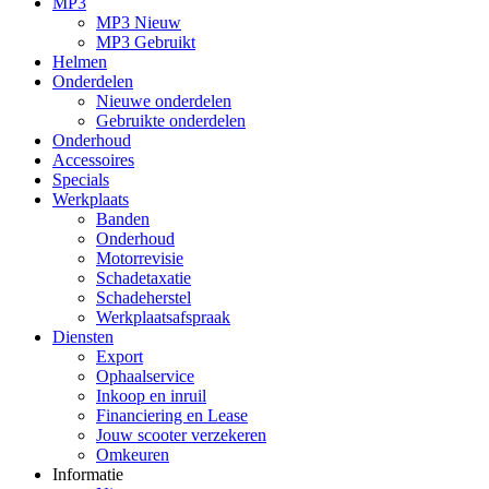
MP3
MP3 Nieuw
MP3 Gebruikt
Helmen
Onderdelen
Nieuwe onderdelen
Gebruikte onderdelen
Onderhoud
Accessoires
Specials
Werkplaats
Banden
Onderhoud
Motorrevisie
Schadetaxatie
Schadeherstel
Werkplaatsafspraak
Diensten
Export
Ophaalservice
Inkoop en inruil
Financiering en Lease
Jouw scooter verzekeren
Omkeuren
Informatie