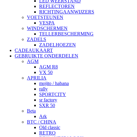
LED WEERSTAND
REFLECTOREN
RICHTINGAANWIJZERS
VOETSTEUNEN
VESPA
WINDSCHERMEN
TELLERBESCHERMING
ZADELS
ZADELHOEZEN
CADEAUKAART
GEBRUIKTE ONDERDELEN
AGM
AGM R8
VX 50
APRILIA
mojito / habana
rally
SPORTCITY
sr factory
SXR 50
Beta
Ark
BTC / CHINA
Old classic
RETRO