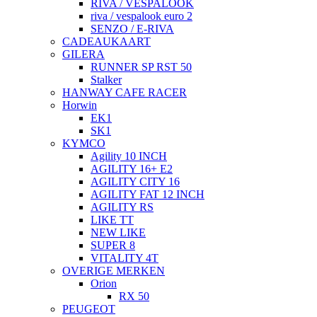
RIVA / VESPALOOK
riva / vespalook euro 2
SENZO / E-RIVA
CADEAUKAART
GILERA
RUNNER SP RST 50
Stalker
HANWAY CAFE RACER
Horwin
EK1
SK1
KYMCO
Agility 10 INCH
AGILITY 16+ E2
AGILITY CITY 16
AGILITY FAT 12 INCH
AGILITY RS
LIKE TT
NEW LIKE
SUPER 8
VITALITY 4T
OVERIGE MERKEN
Orion
RX 50
PEUGEOT