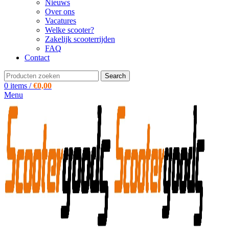
Nieuws
Over ons
Vacatures
Welke scooter?
Zakelijk scooterrijden
FAQ
Contact
Search
0
items
/
€
0,00
Menu