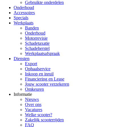
Gebruikte onderdelen
Onderhoud
Accessoires
Specials
Werkplaats
Banden
Onderhoud
Motorrevisie
Schadetaxatie
Schadeherstel
Werkplaatsafspraak
Diensten
Export
Ophaalservice
Inkoop en inruil
Financiering en Lease
Jouw scooter verzekeren
Omkeuren
Informatie
Nieuws
Over ons
Vacatures
Welke scooter?
Zakelijk scooterrijden
FAQ