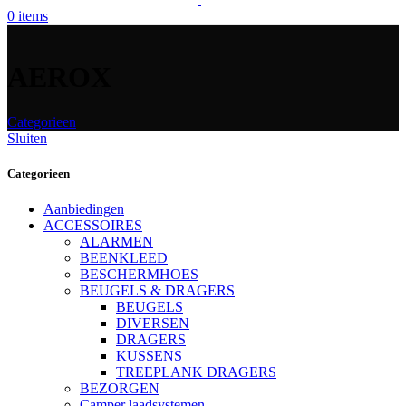
0
items
AEROX
Categorieen
Sluiten
Categorieen
Aanbiedingen
ACCESSOIRES
ALARMEN
BEENKLEED
BESCHERMHOES
BEUGELS & DRAGERS
BEUGELS
DIVERSEN
DRAGERS
KUSSENS
TREEPLANK DRAGERS
BEZORGEN
Camper laadsystemen