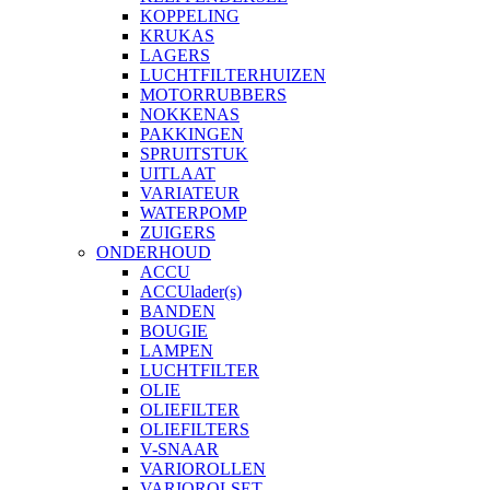
KOPPELING
KRUKAS
LAGERS
LUCHTFILTERHUIZEN
MOTORRUBBERS
NOKKENAS
PAKKINGEN
SPRUITSTUK
UITLAAT
VARIATEUR
WATERPOMP
ZUIGERS
ONDERHOUD
ACCU
ACCUlader(s)
BANDEN
BOUGIE
LAMPEN
LUCHTFILTER
OLIE
OLIEFILTER
OLIEFILTERS
V-SNAAR
VARIOROLLEN
VARIOROLSET