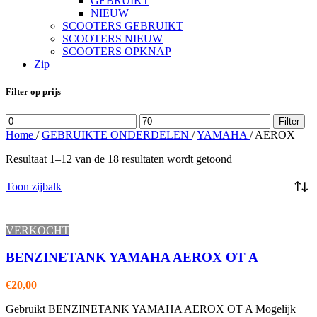
GEBRUIKT
NIEUW
SCOOTERS GEBRUIKT
SCOOTERS NIEUW
SCOOTERS OPKNAP
Zip
Filter op prijs
Min.
Max.
Filter
prijs
prijs
Home
/
GEBRUIKTE ONDERDELEN
/
YAMAHA
/
AEROX
Resultaat 1–12 van de 18 resultaten wordt getoond
Toon zijbalk
VERKOCHT
BENZINETANK YAMAHA AEROX OT A
€
20,00
Gebruikt BENZINETANK YAMAHA AEROX OT A Mogelijk