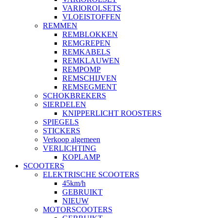
VARIOROLSETS
VLOEISTOFFEN
REMMEN
REMBLOKKEN
REMGREPEN
REMKABELS
REMKLAUWEN
REMPOMP
REMSCHIJVEN
REMSEGMENT
SCHOKBREKERS
SIERDELEN
KNIPPERLICHT ROOSTERS
SPIEGELS
STICKERS
Verkoop algemeen
VERLICHTING
KOPLAMP
SCOOTERS
ELEKTRISCHE SCOOTERS
45km/h
GEBRUIKT
NIEUW
MOTORSCOOTERS