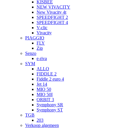
KISBEE
NEW VIVACITY
New Vivacity 4t
SPEEDFIGHT 2
SPEEDFIGHT 4
V-clic
Vivacity
PIAGGIO
FLY
Zip
Senzo
e-riva
SYM
ALLO
FIDDLE 2
Fiddle 2 euro 4
Jet 14
MIO 50
MIO 50I
ORBIT 3
Symphony SR
Symphony ST
TGB
203
Verkoop algemeen