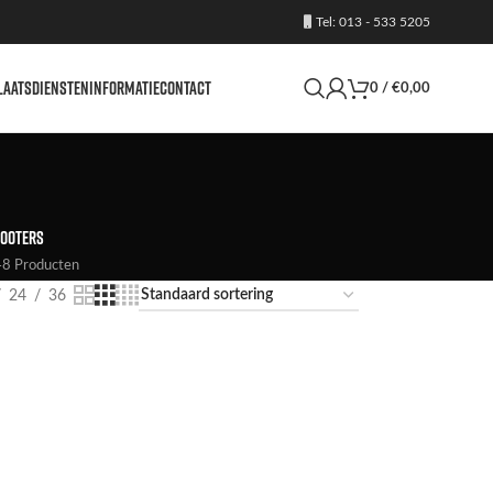
Tel: 013 - 533 5205
LAATS
DIENSTEN
INFORMATIE
CONTACT
0
/
€
0,00
OOTERS
8 Producten
24
36