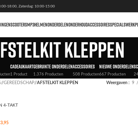
3:00-18:00, Zaterdag: 10:00-15:00
DINGEN
SCOOTERS
MP3
HELMEN
ONDERDELEN
ONDERHOUD
ACCESSOIRES
SPECIALS
WERKP
FSTELKIT KLEPPEN
CADEAUKAART
GEBRUIKTE ONDERDELEN
ACCESSOIRES
NIEUWE ONDERDELEN
SC
ducten
1 Product
1.376 Producten
508 Producten
667 Producten
24
S
/
GEREEDSCHAP
/
AFSTELKIT KLEPPEN
Weergaven
9
N 4-TAKT
3,95