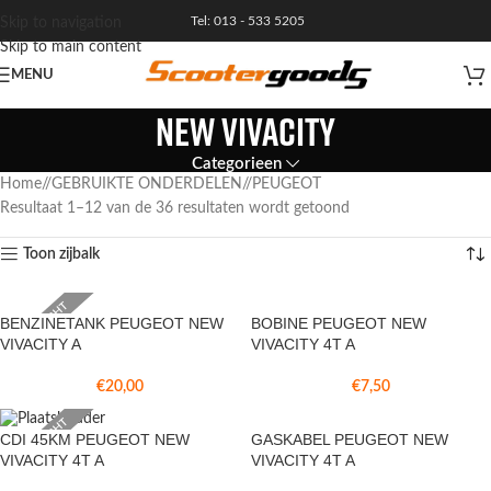
Tel: 013 - 533 5205
Skip to navigation
Skip to main content
MENU
NEW VIVACITY
Categorieen
Home
/
GEBRUIKTE ONDERDELEN
/
PEUGEOT
Resultaat 1–12 van de 36 resultaten wordt getoond
Toon zijbalk
VERKOCHT
BENZINETANK PEUGEOT NEW
BOBINE PEUGEOT NEW
VIVACITY A
VIVACITY 4T A
€
20,00
€
7,50
VERKOCHT
GASKABEL PEUGEOT NEW
CDI 45KM PEUGEOT NEW
VIVACITY 4T A
VIVACITY 4T A