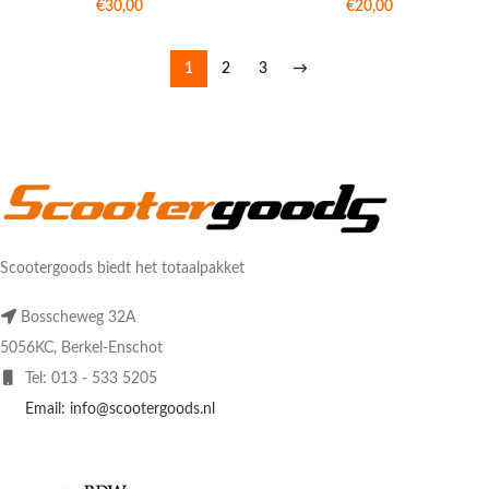
€
30,00
€
20,00
1
2
3
→
Scootergoods biedt het totaalpakket
Bosscheweg 32A
5056KC, Berkel-Enschot
Tel: 013 - 533 5205
Email: info@scootergoods.nl