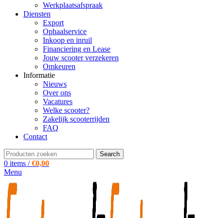
Werkplaatsafspraak
Diensten
Export
Ophaalservice
Inkoop en inruil
Financiering en Lease
Jouw scooter verzekeren
Omkeuren
Informatie
Nieuws
Over ons
Vacatures
Welke scooter?
Zakelijk scooterrijden
FAQ
Contact
Search
0
items
/
€
0,00
Menu