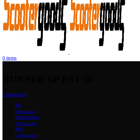
0
items
RUNNER SP RST 50
Categorieen
Zip
2 Producten
Aanbiedingen
32 Producten
MP3
11 Producten