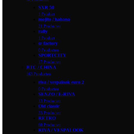
SXR 50
1 Product
mojito / habana
21 Producten
rally
1 Product
sr factory
0 Producten
SPORTCITY
17 Producten
BTC / CHINA
163 Producten
riva / vespalook euro 2
0 Producten
SENZO / E-RIVA
13 Producten
Old classic
33 Producten
RETRO
60 Producten
RIVA / VESPALOOK