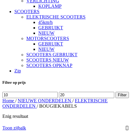
VERLICHTING
KOPLAMP
SCOOTERS
ELEKTRISCHE SCOOTERS
45km/h
GEBRUIKT
NIEUW
MOTORSCOOTERS
GEBRUIKT
NIEUW
SCOOTERS GEBRUIKT
SCOOTERS NIEUW
SCOOTERS OPKNAP
Zip
Filter op prijs
Min.
Max.
Filter
prijs
prijs
Home
/
NIEUWE ONDERDELEN
/
ELEKTRISCHE
ONDERDELEN
/
BOUGIEKABELS
Enig resultaat
Toon zijbalk