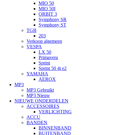
MIO 50
MIO 50I
ORBIT 3
Symphony SR
Symphony ST
TGB
203
Verkoop algemeen
VESPA
LX 50
Primavera
Sprint
Sprint 50 4t e2
YAMAHA
AEROX
MP3
MP3 Gebruikt
MP3 Nieuw
NIEUWE ONDERDELEN
ACCESSOIRES
VERLICHTING
ACCU
BANDEN
BINNENBAND
BUITENBAND