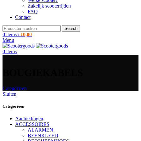
Welke scooter?
Zakelijk scooterrijden
FAQ
Contact
Search
0
items
/
€
0,00
Menu
0
items
BOUGIEKABELS
Categorieen
Sluiten
Categorieen
Aanbiedingen
ACCESSOIRES
ALARMEN
BEENKLEED