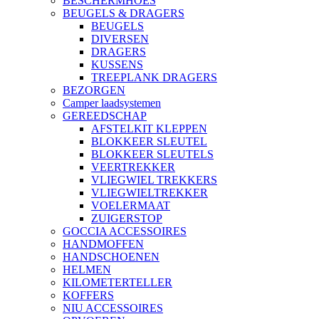
BESCHERMHOES
BEUGELS & DRAGERS
BEUGELS
DIVERSEN
DRAGERS
KUSSENS
TREEPLANK DRAGERS
BEZORGEN
Camper laadsystemen
GEREEDSCHAP
AFSTELKIT KLEPPEN
BLOKKEER SLEUTEL
BLOKKEER SLEUTELS
VEERTREKKER
VLIEGWIEL TREKKERS
VLIEGWIELTREKKER
VOELERMAAT
ZUIGERSTOP
GOCCIA ACCESSOIRES
HANDMOFFEN
HANDSCHOENEN
HELMEN
KILOMETERTELLER
KOFFERS
NIU ACCESSOIRES