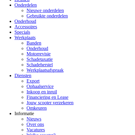
Onderdelen
Nieuwe onderdelen
Gebruikte onderdelen
Onderhoud
Accessoires
Specials
Werkplaats
Banden
Onderhoud
Motorrevisie
Schadetaxatie
Schadeherstel
Werkplaatsafspraak
Diensten
Export
Ophaalservice
Inkoop en inruil
Financiering en Lease
Jouw scooter verzekeren
Omkeuren
Informatie
Nieuws
Over ons
Vacatures