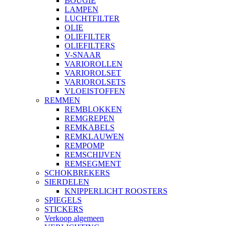
BOUGIE
LAMPEN
LUCHTFILTER
OLIE
OLIEFILTER
OLIEFILTERS
V-SNAAR
VARIOROLLEN
VARIOROLSET
VARIOROLSETS
VLOEISTOFFEN
REMMEN
REMBLOKKEN
REMGREPEN
REMKABELS
REMKLAUWEN
REMPOMP
REMSCHIJVEN
REMSEGMENT
SCHOKBREKERS
SIERDELEN
KNIPPERLICHT ROOSTERS
SPIEGELS
STICKERS
Verkoop algemeen