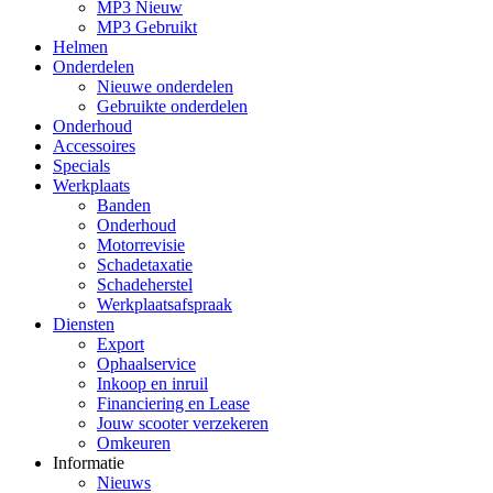
MP3 Nieuw
MP3 Gebruikt
Helmen
Onderdelen
Nieuwe onderdelen
Gebruikte onderdelen
Onderhoud
Accessoires
Specials
Werkplaats
Banden
Onderhoud
Motorrevisie
Schadetaxatie
Schadeherstel
Werkplaatsafspraak
Diensten
Export
Ophaalservice
Inkoop en inruil
Financiering en Lease
Jouw scooter verzekeren
Omkeuren
Informatie
Nieuws