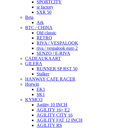
SPORTCITY
sr factory
SXR 50
Beta
Ark
BTC / CHINA
Old classic
RETRO
RIVA / VESPALOOK
riva / vespalook euro 2
SENZO / E-RIVA
CADEAUKAART
GILERA
RUNNER SP RST 50
Stalker
HANWAY CAFE RACER
Horwin
EK1
SK1
KYMCO
Agility 10 INCH
AGILITY 16+ E2
AGILITY CITY 16
AGILITY FAT 12 INCH
AGILITY RS