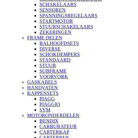
SCHAKELAARS
SENSOREN
SPANNINGSREGELAARS
STARTMOTOR
STUURSCHAKELAARS
ZEKERINGEN
FRAME DELEN
BALHOOFDSETS
DIVERSE
SCHOKDEMPERS
STANDAARD
STUUR
SUBFRAME
VOORVORK
GASKABELS
HANDVATEN
KAPPENSETS
PIAGG
PIAGGIO
SYM
MOTORONDERDELEN
BENDIX
CARBURATEUR
CARTERKAP
CARTERPAN