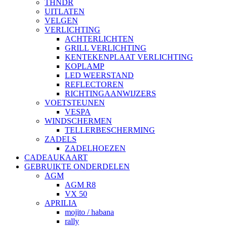
THNDR
UITLATEN
VELGEN
VERLICHTING
ACHTERLICHTEN
GRILL VERLICHTING
KENTEKENPLAAT VERLICHTING
KOPLAMP
LED WEERSTAND
REFLECTOREN
RICHTINGAANWIJZERS
VOETSTEUNEN
VESPA
WINDSCHERMEN
TELLERBESCHERMING
ZADELS
ZADELHOEZEN
CADEAUKAART
GEBRUIKTE ONDERDELEN
AGM
AGM R8
VX 50
APRILIA
mojito / habana
rally