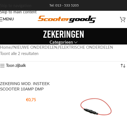
Tel: 013 - 533 5205
Skip to navigation
Skip to main content
MENU
ZEKERINGEN
Categorieen
Home
/
NIEUWE ONDERDELEN
/
ELEKTRISCHE ONDERDELEN
Toont alle 2 resultaten
Toon zijbalk
ZEKERING MOD. INSTEEK
SCOOTER 10AMP DMP
€
0,75