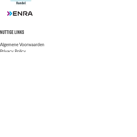
NUTTIGE LINKS
Algemene Voorwaarden
Privacy Policy
Verzenden en retourneren
Contact
OPENINGSTIJDEN
Winkel & Werkplaats
Dinsdag t/m Vrijdag:
9:00-12:00 13:00-18:00
Winkel Zaterdag:
10:00-15:00
Zondag & Maandag:
Gesloten