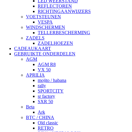
LED WEERSTAND
REFLECTOREN
RICHTINGAANWIJZERS
VOETSTEUNEN
VESPA
WINDSCHERMEN
TELLERBESCHERMING
ZADELS
ZADELHOEZEN
CADEAUKAART
GEBRUIKTE ONDERDELEN
AGM
AGM R8
VX 50
APRILIA
mojito / habana
rally
SPORTCITY
sr factory
SXR 50
Beta
Ark
BTC / CHINA
Old classic
RETRO