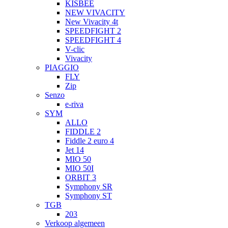
KISBEE
NEW VIVACITY
New Vivacity 4t
SPEEDFIGHT 2
SPEEDFIGHT 4
V-clic
Vivacity
PIAGGIO
FLY
Zip
Senzo
e-riva
SYM
ALLO
FIDDLE 2
Fiddle 2 euro 4
Jet 14
MIO 50
MIO 50I
ORBIT 3
Symphony SR
Symphony ST
TGB
203
Verkoop algemeen