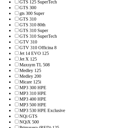
GTS 125 SuperTech
GTS 300
gts 300 Super
GTS 310
GTS 310 80th
GTS 310 Super
GTS 310 SuperTech
GTV 310
GTV 310 Officina 8
Jet 14 EVO 125
Jet X 125
Maxsym TL 508
Medley 125
Medley 200
Micare 125i
MP3 300 HPE
MP3 310 HPE
MP3 400 HPE
MP3 500 HPE
MP3 530 HPE Exclusive
NQi GTS
NQiX 500
Primavera (RED) 125