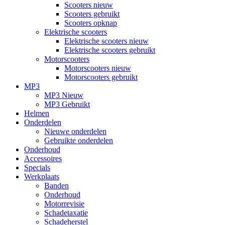
Scooters nieuw
Scooters gebruikt
Scooters opknap
Elektrische scooters
Elektrische scooters nieuw
Elektrische scooters gebruikt
Motorscooters
Motorscooters nieuw
Motorscooters gebruikt
MP3
MP3 Nieuw
MP3 Gebruikt
Helmen
Onderdelen
Nieuwe onderdelen
Gebruikte onderdelen
Onderhoud
Accessoires
Specials
Werkplaats
Banden
Onderhoud
Motorrevisie
Schadetaxatie
Schadeherstel