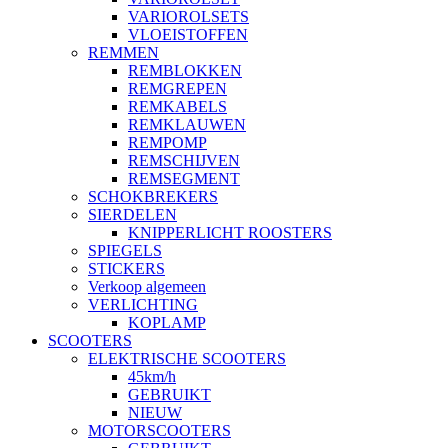
VARIOROLSETS
VLOEISTOFFEN
REMMEN
REMBLOKKEN
REMGREPEN
REMKABELS
REMKLAUWEN
REMPOMP
REMSCHIJVEN
REMSEGMENT
SCHOKBREKERS
SIERDELEN
KNIPPERLICHT ROOSTERS
SPIEGELS
STICKERS
Verkoop algemeen
VERLICHTING
KOPLAMP
SCOOTERS
ELEKTRISCHE SCOOTERS
45km/h
GEBRUIKT
NIEUW
MOTORSCOOTERS