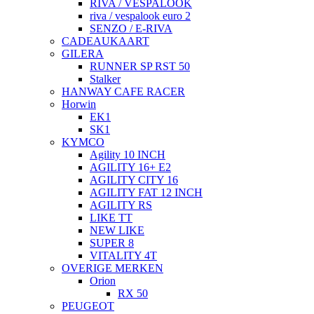
RIVA / VESPALOOK
riva / vespalook euro 2
SENZO / E-RIVA
CADEAUKAART
GILERA
RUNNER SP RST 50
Stalker
HANWAY CAFE RACER
Horwin
EK1
SK1
KYMCO
Agility 10 INCH
AGILITY 16+ E2
AGILITY CITY 16
AGILITY FAT 12 INCH
AGILITY RS
LIKE TT
NEW LIKE
SUPER 8
VITALITY 4T
OVERIGE MERKEN
Orion
RX 50
PEUGEOT