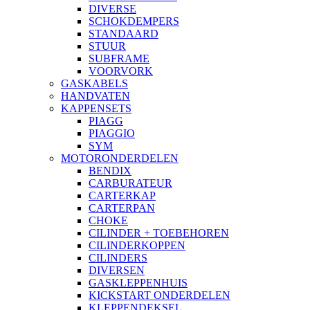
DIVERSE
SCHOKDEMPERS
STANDAARD
STUUR
SUBFRAME
VOORVORK
GASKABELS
HANDVATEN
KAPPENSETS
PIAGG
PIAGGIO
SYM
MOTORONDERDELEN
BENDIX
CARBURATEUR
CARTERKAP
CARTERPAN
CHOKE
CILINDER + TOEBEHOREN
CILINDERKOPPEN
CILINDERS
DIVERSEN
GASKLEPPENHUIS
KICKSTART ONDERDELEN
KLEPPENDEKSEL