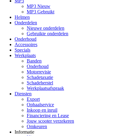
MP3
MP3 Nieuw
MP3 Gebruikt
Helmen
Onderdelen
Nieuwe onderdelen
Gebruikte onderdelen
Onderhoud
Accessoires
Specials
Werkplaats
Banden
Onderhoud
Motorrevisie
Schadetaxatie
Schadeherstel
Werkplaatsafspraak
Diensten
Export
Ophaalservice
Inkoop en inruil
Financiering en Lease
Jouw scooter verzekeren
Omkeuren
Informatie