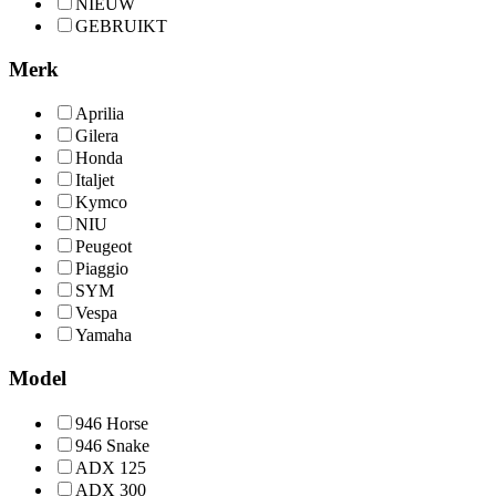
NIEUW
GEBRUIKT
Merk
Aprilia
Gilera
Honda
Italjet
Kymco
NIU
Peugeot
Piaggio
SYM
Vespa
Yamaha
Model
946 Horse
946 Snake
ADX 125
ADX 300