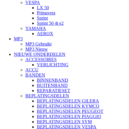
VESPA
LX 50
Primavera
Sprint
Sprint 50 4t e2
YAMAHA
AEROX
MP3
MP3 Gebruikt
MP3 Nieuw
NIEUWE ONDERDELEN
ACCESSOIRES
VERLICHTING
ACCU
BANDEN
BINNENBAND
BUITENBAND
REPARATIESET
BEPLATINGSDELEN
BEPLATINGSDELEN GILERA
BEPLATINGSDELEN KYMCO
BEPLATINGSDELEN PEUGEOT
BEPLATINGSDELEN PIAGGIO
BEPLATINGSDELEN SYM
BEPLATINGSDELEN VESPA