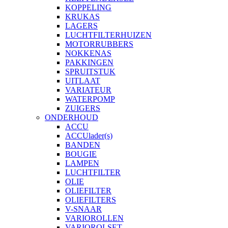
KOPPELING
KRUKAS
LAGERS
LUCHTFILTERHUIZEN
MOTORRUBBERS
NOKKENAS
PAKKINGEN
SPRUITSTUK
UITLAAT
VARIATEUR
WATERPOMP
ZUIGERS
ONDERHOUD
ACCU
ACCUlader(s)
BANDEN
BOUGIE
LAMPEN
LUCHTFILTER
OLIE
OLIEFILTER
OLIEFILTERS
V-SNAAR
VARIOROLLEN
VARIOROLSET