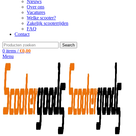
Nieuws
Over ons
Vacatures
Welke scooter?
Zakelijk scooterrijden
FAQ
Contact
Search
0
items
/
€
0,00
Menu