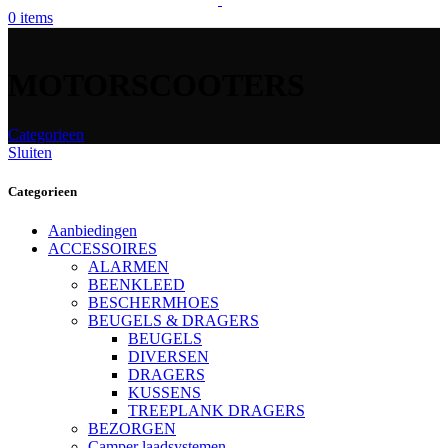
0
items
MOTORSCOOTERS
Categorieen
Sluiten
Categorieen
Aanbiedingen
ACCESSOIRES
ALARMEN
BEENKLEED
BESCHERMHOES
BEUGELS & DRAGERS
BEUGELS
DIVERSEN
DRAGERS
KUSSENS
TREEPLANK DRAGERS
BEZORGEN
Camper laadsystemen