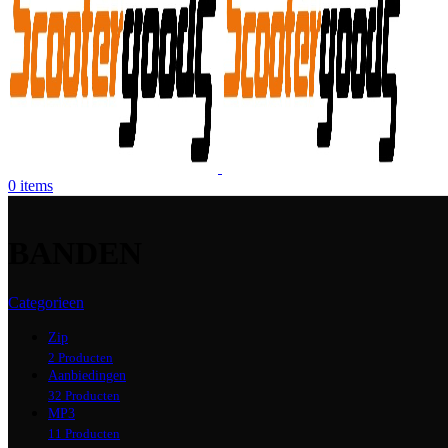
0
items
BANDEN
Categorieen
Zip
2 Producten
Aanbiedingen
32 Producten
MP3
11 Producten