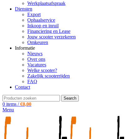
Werkplaatsafspraak
Diensten
Export
Ophaalservice
Inkoop en inruil
Financiering en Lease
Jouw scooter verzekeren
Omkeuren
Informatie
Nieuws
Over ons
Vacatures
Welke scooter?
Zakelijk scooterrijden
FAQ
Contact
Search
0
items
/
€
0,00
Menu