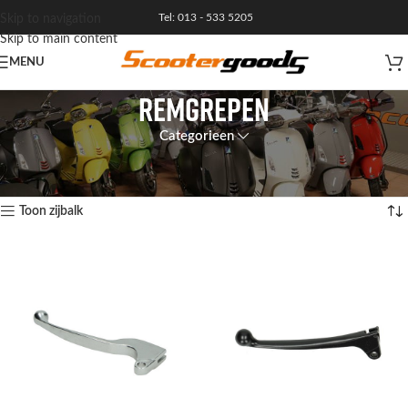
Tel: 013 - 533 5205
Skip to navigation
Skip to main content
MENU
REMGREPEN
Categorieen
Home
/
NIEUWE ONDERDELEN
/
REMMEN
Resultaat 1–12 van de 16 resultaten wordt getoond
Toon zijbalk