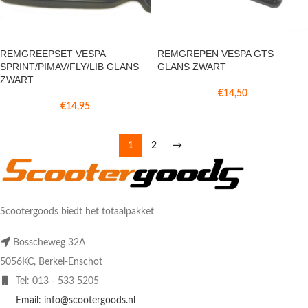
REMGREEPSET VESPA
REMGREPEN VESPA GTS
SPRINT/PIMAV/FLY/LIB GLANS
GLANS ZWART
ZWART
€
14,50
€
14,95
1
2
→
Scootergoods biedt het totaalpakket
Bosscheweg 32A
5056KC, Berkel-Enschot
Tel: 013 - 533 5205
Email: info@scootergoods.nl