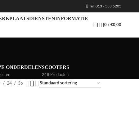
Tel: 013 - 533 5205
ERKPLAATS
DIENSTEN
INFORMATIE
0
/
€
0,00
WE ONDERDELEN
SCOOTERS
ucten
248 Producten
9
24
36