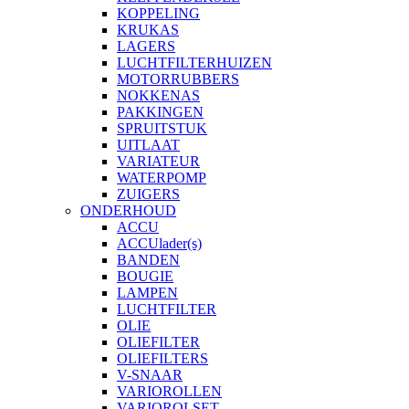
KOPPELING
KRUKAS
LAGERS
LUCHTFILTERHUIZEN
MOTORRUBBERS
NOKKENAS
PAKKINGEN
SPRUITSTUK
UITLAAT
VARIATEUR
WATERPOMP
ZUIGERS
ONDERHOUD
ACCU
ACCUlader(s)
BANDEN
BOUGIE
LAMPEN
LUCHTFILTER
OLIE
OLIEFILTER
OLIEFILTERS
V-SNAAR
VARIOROLLEN
VARIOROLSET