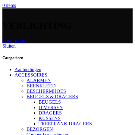
0
items
VERLICHTING
Categorieen
Sluiten
Categorieen
Aanbiedingen
ACCESSOIRES
ALARMEN
BEENKLEED
BESCHERMHOES
BEUGELS & DRAGERS
BEUGELS
DIVERSEN
DRAGERS
KUSSENS
TREEPLANK DRAGERS
BEZORGEN
Camper laadsystemen