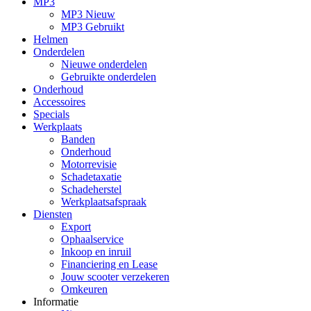
MP3
MP3 Nieuw
MP3 Gebruikt
Helmen
Onderdelen
Nieuwe onderdelen
Gebruikte onderdelen
Onderhoud
Accessoires
Specials
Werkplaats
Banden
Onderhoud
Motorrevisie
Schadetaxatie
Schadeherstel
Werkplaatsafspraak
Diensten
Export
Ophaalservice
Inkoop en inruil
Financiering en Lease
Jouw scooter verzekeren
Omkeuren
Informatie