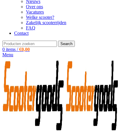
Nieuws
Over ons
Vacatures
Welke scooter?
Zakelijk scooterrijden
FAQ
Contact
Search
0
items
/
€
0,00
Menu