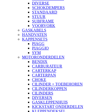
DIVERSE
SCHOKDEMPERS
STANDAARD
STUUR
SUBFRAME
VOORVORK
GASKABELS
HANDVATEN
KAPPENSETS
PIAGG
PIAGGIO
SYM
MOTORONDERDELEN
BENDIX
CARBURATEUR
CARTERKAP
CARTERPAN
CHOKE
CILINDER + TOEBEHOREN
CILINDERKOPPEN
CILINDERS
DIVERSEN
GASKLEPPENHUIS
KICKSTART ONDERDELEN
KLEPPENDEKSEL