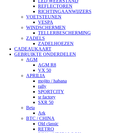
LED WEERSTAND
REFLECTOREN
RICHTINGAANWIJZERS
VOETSTEUNEN
VESPA
WINDSCHERMEN
TELLERBESCHERMING
ZADELS
ZADELHOEZEN
CADEAUKAART
GEBRUIKTE ONDERDELEN
AGM
AGM R8
VX 50
APRILIA
mojito / habana
rally
SPORTCITY
sr factory
SXR 50
Beta
Ark
BTC / CHINA
Old classic
RETRO