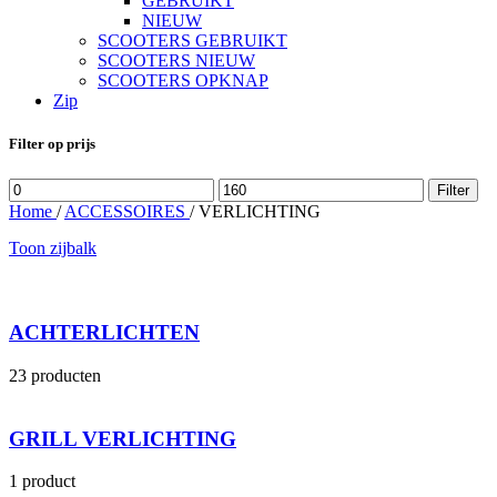
GEBRUIKT
NIEUW
SCOOTERS GEBRUIKT
SCOOTERS NIEUW
SCOOTERS OPKNAP
Zip
Filter op prijs
Min.
Max.
Filter
prijs
prijs
Home
/
ACCESSOIRES
/
VERLICHTING
Toon zijbalk
ACHTERLICHTEN
23 producten
GRILL VERLICHTING
1 product