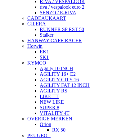
RIVA / VESPALOOK
riva / vespalook euro 2
SENZO / E-RIVA
CADEAUKAART
GILERA
RUNNER SP RST 50
Stalker
HANWAY CAFE RACER
Horwin
EK1
SK1
KYMCO
Agility 10 INCH
AGILITY 16+ E2
AGILITY CITY 16
AGILITY FAT 12 INCH
AGILITY RS
LIKE TT
NEW LIKE
SUPER 8
VITALITY 4T
OVERIGE MERKEN
Orion
RX 50
PEUGEOT