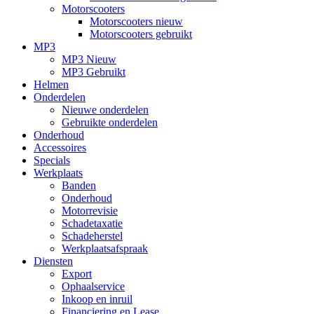
Motorscooters
Motorscooters nieuw
Motorscooters gebruikt
MP3
MP3 Nieuw
MP3 Gebruikt
Helmen
Onderdelen
Nieuwe onderdelen
Gebruikte onderdelen
Onderhoud
Accessoires
Specials
Werkplaats
Banden
Onderhoud
Motorrevisie
Schadetaxatie
Schadeherstel
Werkplaatsafspraak
Diensten
Export
Ophaalservice
Inkoop en inruil
Financiering en Lease