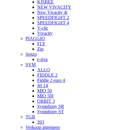
KISBEE
NEW VIVACITY
New Vivacity 4t
SPEEDFIGHT 2
SPEEDFIGHT 4
V-clic
Vivacity
PIAGGIO
FLY
Zip
Senzo
e-riva
SYM
ALLO
FIDDLE 2
Fiddle 2 euro 4
Jet 14
MIO 50
MIO 50I
ORBIT 3
Symphony SR
Symphony ST
TGB
203
Verkoop algemeen