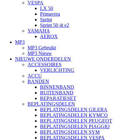
VESPA
LX 50
Primavera
Sprint
Sprint 50 4t e2
YAMAHA
AEROX
MP3
MP3 Gebruikt
MP3 Nieuw
NIEUWE ONDERDELEN
ACCESSOIRES
VERLICHTING
ACCU
BANDEN
BINNENBAND
BUITENBAND
REPARATIESET
BEPLATINGSDELEN
BEPLATINGSDELEN GILERA
BEPLATINGSDELEN KYMCO
BEPLATINGSDELEN PEUGEOT
BEPLATINGSDELEN PIAGGIO
BEPLATINGSDELEN SYM
BEPLATINGSDELEN VESPA