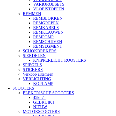
VARIOROLSETS
VLOEISTOFFEN
REMMEN
REMBLOKKEN
REMGREPEN
REMKABELS
REMKLAUWEN
REMPOMP
REMSCHIJVEN
REMSEGMENT
SCHOKBREKERS
SIERDELEN
KNIPPERLICHT ROOSTERS
SPIEGELS
STICKERS
Verkoop algemeen
VERLICHTING
KOPLAMP
SCOOTERS
ELEKTRISCHE SCOOTERS
45km/h
GEBRUIKT
NIEUW
MOTORSCOOTERS