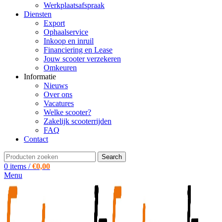
Werkplaatsafspraak
Diensten
Export
Ophaalservice
Inkoop en inruil
Financiering en Lease
Jouw scooter verzekeren
Omkeuren
Informatie
Nieuws
Over ons
Vacatures
Welke scooter?
Zakelijk scooterrijden
FAQ
Contact
Search
0
items
/
€
0,00
Menu