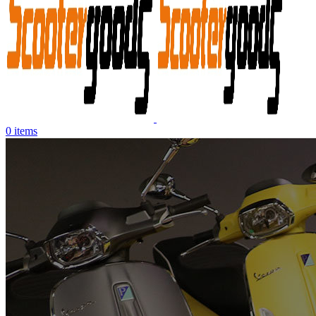
0
items