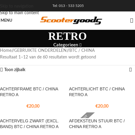
Tel: 013 - 533 5205
Skip to navigation
Skip to main content
MENU
RETRO
Categorieen
Home
/
GEBRUIKTE ONDERDELEN
/
BTC / CHINA
Resultaat 1–12 van de 60 resultaten wordt getoond
Toon zijbalk
ACHTERFRAME BTC / CHINA
ACHTERLICHT BTC / CHINA
RETRO A
RETRO A
€
20,00
€
20,00
VERKOCHT
ACHTERVELG ZWART (EXCL.
AFDEKSTEUN STUUR BTC /
BAND) BTC / CHINA RETRO A
CHINA RETRO A