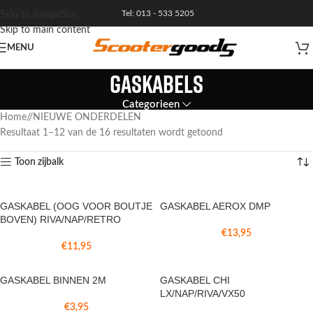
Tel: 013 - 533 5205
Skip to navigation
Skip to main content
MENU
GASKABELS
Categorieen
Home
/
NIEUWE ONDERDELEN
Resultaat 1–12 van de 16 resultaten wordt getoond
Toon zijbalk
GASKABEL (OOG VOOR BOUTJE
GASKABEL AEROX DMP
BOVEN) RIVA/NAP/RETRO
€
13,95
€
11,95
GASKABEL BINNEN 2M
GASKABEL CHI
LX/NAP/RIVA/VX50
€
3,95