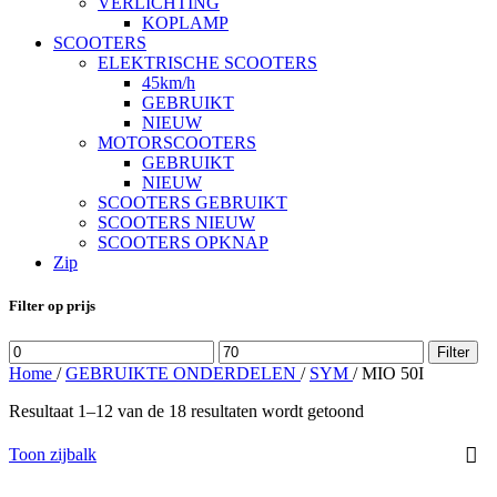
VERLICHTING
KOPLAMP
SCOOTERS
ELEKTRISCHE SCOOTERS
45km/h
GEBRUIKT
NIEUW
MOTORSCOOTERS
GEBRUIKT
NIEUW
SCOOTERS GEBRUIKT
SCOOTERS NIEUW
SCOOTERS OPKNAP
Zip
Filter op prijs
Min.
Max.
Filter
prijs
prijs
Home
/
GEBRUIKTE ONDERDELEN
/
SYM
/
MIO 50I
Resultaat 1–12 van de 18 resultaten wordt getoond
Toon zijbalk