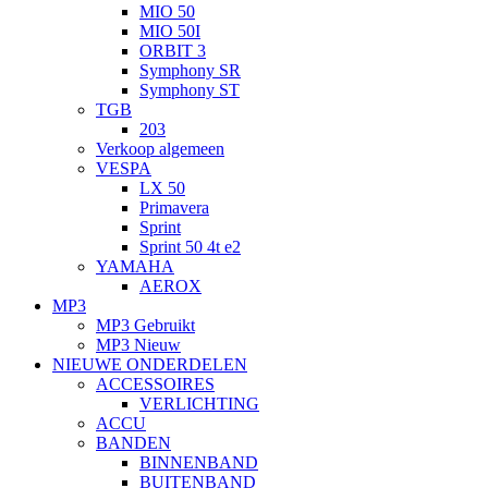
MIO 50
MIO 50I
ORBIT 3
Symphony SR
Symphony ST
TGB
203
Verkoop algemeen
VESPA
LX 50
Primavera
Sprint
Sprint 50 4t e2
YAMAHA
AEROX
MP3
MP3 Gebruikt
MP3 Nieuw
NIEUWE ONDERDELEN
ACCESSOIRES
VERLICHTING
ACCU
BANDEN
BINNENBAND
BUITENBAND