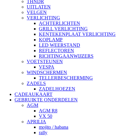
THNDR
UITLATEN
VELGEN
VERLICHTING
ACHTERLICHTEN
GRILL VERLICHTING
KENTEKENPLAAT VERLICHTING
KOPLAMP
LED WEERSTAND
REFLECTOREN
RICHTINGAANWIJZERS
VOETSTEUNEN
VESPA
WINDSCHERMEN
TELLERBESCHERMING
ZADELS
ZADELHOEZEN
CADEAUKAART
GEBRUIKTE ONDERDELEN
AGM
AGM R8
VX 50
APRILIA
mojito / habana
rally