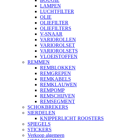
BOUGIE
LAMPEN
LUCHTFILTER
OLIE
OLIEFILTER
OLIEFILTERS
V-SNAAR
VARIOROLLEN
VARIOROLSET
VARIOROLSETS
VLOEISTOFFEN
REMMEN
REMBLOKKEN
REMGREPEN
REMKABELS
REMKLAUWEN
REMPOMP
REMSCHIJVEN
REMSEGMENT
SCHOKBREKERS
SIERDELEN
KNIPPERLICHT ROOSTERS
SPIEGELS
STICKERS
Verkoop algemeen