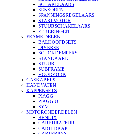
SCHAKELAARS
SENSOREN
SPANNINGSREGELAARS
STARTMOTOR
STUURSCHAKELAARS
ZEKERINGEN
FRAME DELEN
BALHOOFDSETS
DIVERSE
SCHOKDEMPERS
STANDAARD
STUUR
SUBFRAME
VOORVORK
GASKABELS
HANDVATEN
KAPPENSETS
PIAGG
PIAGGIO
SYM
MOTORONDERDELEN
BENDIX
CARBURATEUR
CARTERKAP
CARTERPAN