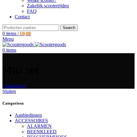
Welke scooter?
Zakelijk scooterrijden
FAQ
Contact
Search
0
items
/
€
0,00
Menu
0
items
MIO 50I
Categorieen
Sluiten
Categorieen
Aanbiedingen
ACCESSOIRES
ALARMEN
BEENKLEED