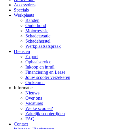
Accessoires
Specials
Werkplaats
Banden
Onderhoud
Motorrevisie
Schadetaxatie
Schadeherstel
Werkplaatsafspraak
Diensten
Export
Ophaalservice
Inkoop en inruil
Financiering en Lease
Jouw scooter verzekeren
Omkeuren
Informatie
Nieuws
Over ons
Vacatures
Welke scooter?
Zakelijk scooterrijden
FAQ
Contact