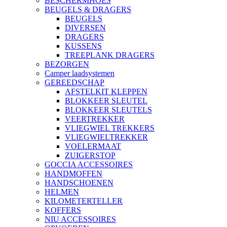
BESCHERMHOES
BEUGELS & DRAGERS
BEUGELS
DIVERSEN
DRAGERS
KUSSENS
TREEPLANK DRAGERS
BEZORGEN
Camper laadsystemen
GEREEDSCHAP
AFSTELKIT KLEPPEN
BLOKKEER SLEUTEL
BLOKKEER SLEUTELS
VEERTREKKER
VLIEGWIEL TREKKERS
VLIEGWIELTREKKER
VOELERMAAT
ZUIGERSTOP
GOCCIA ACCESSOIRES
HANDMOFFEN
HANDSCHOENEN
HELMEN
KILOMETERTELLER
KOFFERS
NIU ACCESSOIRES