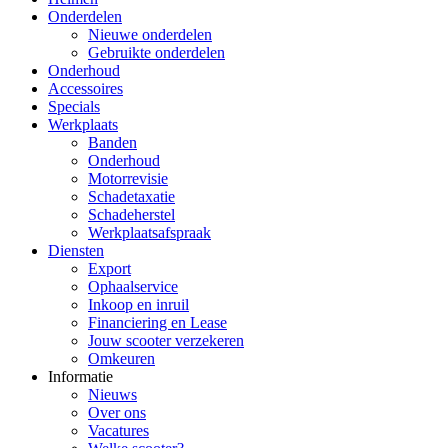
Onderdelen
Nieuwe onderdelen
Gebruikte onderdelen
Onderhoud
Accessoires
Specials
Werkplaats
Banden
Onderhoud
Motorrevisie
Schadetaxatie
Schadeherstel
Werkplaatsafspraak
Diensten
Export
Ophaalservice
Inkoop en inruil
Financiering en Lease
Jouw scooter verzekeren
Omkeuren
Informatie
Nieuws
Over ons
Vacatures