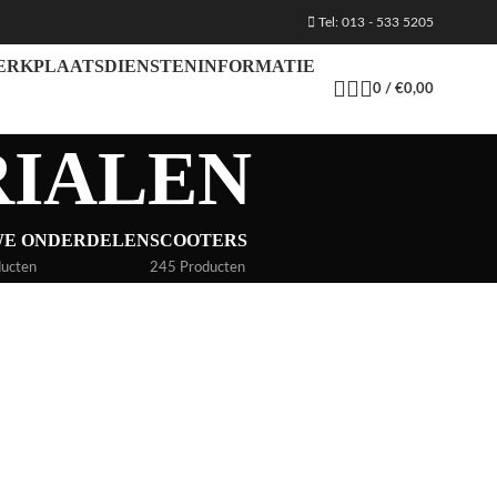
Tel: 013 - 533 5205
ERKPLAATS
DIENSTEN
INFORMATIE
0
/
€
0,00
RIALEN
WE ONDERDELEN
SCOOTERS
ucten
245 Producten