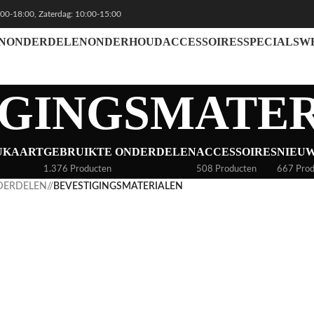
:00-18:00, Zaterdag: 10:00-15:00
N
ONDERDELEN
ONDERHOUD
ACCESSOIRES
SPECIALS
W
IGINGSMATE
UKAART
GEBRUIKTE ONDERDELEN
ACCESSOIRES
NIEU
1.376 Producten
508 Producten
667 Prod
DERDELEN
/
BEVESTIGINGSMATERIALEN
INGSBOUTEN
SPEEDNUTS