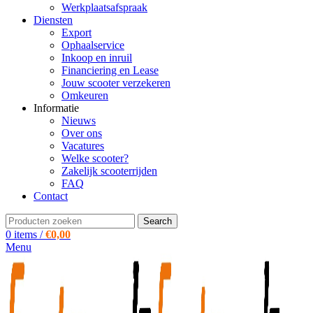
Werkplaatsafspraak
Diensten
Export
Ophaalservice
Inkoop en inruil
Financiering en Lease
Jouw scooter verzekeren
Omkeuren
Informatie
Nieuws
Over ons
Vacatures
Welke scooter?
Zakelijk scooterrijden
FAQ
Contact
Search
0
items
/
€
0,00
Menu