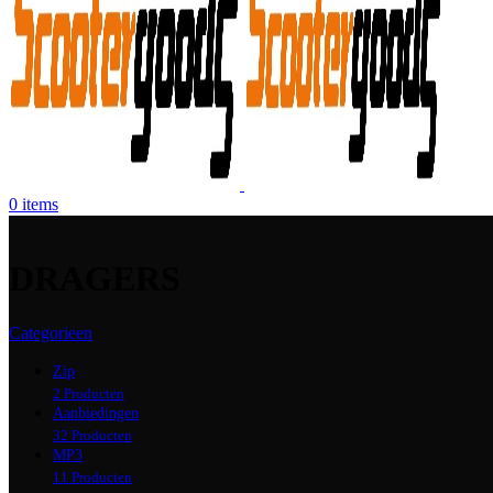
0
items
DRAGERS
Categorieen
Zip
2 Producten
Aanbiedingen
32 Producten
MP3
11 Producten