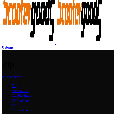
0
items
Zip
Categorieen
Zip
2 Producten
Aanbiedingen
32 Producten
MP3
11 Producten