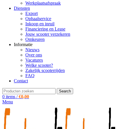
Werkplaatsafspraak
Diensten
Export
Ophaalservice
Inkoop en inruil
Financiering en Lease
Jouw scooter verzekeren
Omkeuren
Informatie
Nieuws
Over ons
Vacatures
Welke scooter?
Zakelijk scooterrijden
FAQ
Contact
Search
0
items
/
€
0,00
Menu