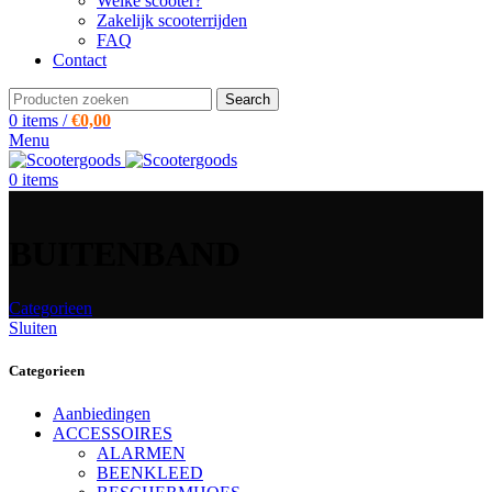
Welke scooter?
Zakelijk scooterrijden
FAQ
Contact
Search
0
items
/
€
0,00
Menu
0
items
BUITENBAND
Categorieen
Sluiten
Categorieen
Aanbiedingen
ACCESSOIRES
ALARMEN
BEENKLEED