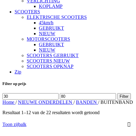
VERLICHTING
KOPLAMP
SCOOTERS
ELEKTRISCHE SCOOTERS
45km/h
GEBRUIKT
NIEUW
MOTORSCOOTERS
GEBRUIKT
NIEUW
SCOOTERS GEBRUIKT
SCOOTERS NIEUW
SCOOTERS OPKNAP
Zip
Filter op prijs
Min.
Max.
Filter
prijs
prijs
Home
/
NIEUWE ONDERDELEN
/
BANDEN
/
BUITENBAND
Resultaat 1–12 van de 22 resultaten wordt getoond
Toon zijbalk