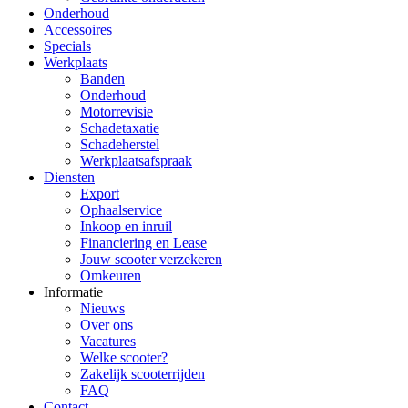
Onderhoud
Accessoires
Specials
Werkplaats
Banden
Onderhoud
Motorrevisie
Schadetaxatie
Schadeherstel
Werkplaatsafspraak
Diensten
Export
Ophaalservice
Inkoop en inruil
Financiering en Lease
Jouw scooter verzekeren
Omkeuren
Informatie
Nieuws
Over ons
Vacatures
Welke scooter?
Zakelijk scooterrijden
FAQ
Contact