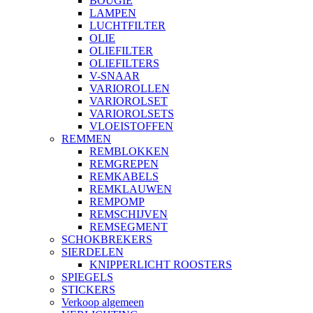
BOUGIE
LAMPEN
LUCHTFILTER
OLIE
OLIEFILTER
OLIEFILTERS
V-SNAAR
VARIOROLLEN
VARIOROLSET
VARIOROLSETS
VLOEISTOFFEN
REMMEN
REMBLOKKEN
REMGREPEN
REMKABELS
REMKLAUWEN
REMPOMP
REMSCHIJVEN
REMSEGMENT
SCHOKBREKERS
SIERDELEN
KNIPPERLICHT ROOSTERS
SPIEGELS
STICKERS
Verkoop algemeen