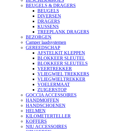
BESCHERMHOES
BEUGELS & DRAGERS
BEUGELS
DIVERSEN
DRAGERS
KUSSENS
TREEPLANK DRAGERS
BEZORGEN
Camper laadsystemen
GEREEDSCHAP
AFSTELKIT KLEPPEN
BLOKKEER SLEUTEL
BLOKKEER SLEUTELS
VEERTREKKER
VLIEGWIEL TREKKERS
VLIEGWIELTREKKER
VOELERMAAT
ZUIGERSTOP
GOCCIA ACCESSOIRES
HANDMOFFEN
HANDSCHOENEN
HELMEN
KILOMETERTELLER
KOFFERS
NIU ACCESSOIRES