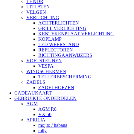
THNDR
UITLATEN
VELGEN
VERLICHTING
ACHTERLICHTEN
GRILL VERLICHTING
KENTEKENPLAAT VERLICHTING
KOPLAMP
LED WEERSTAND
REFLECTOREN
RICHTINGAANWIJZERS
VOETSTEUNEN
VESPA
WINDSCHERMEN
TELLERBESCHERMING
ZADELS
ZADELHOEZEN
CADEAUKAART
GEBRUIKTE ONDERDELEN
AGM
AGM R8
VX 50
APRILIA
mojito / habana
rally