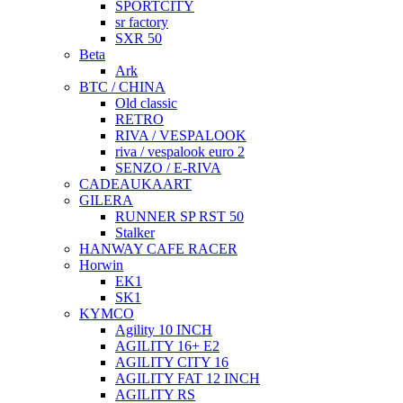
SPORTCITY
sr factory
SXR 50
Beta
Ark
BTC / CHINA
Old classic
RETRO
RIVA / VESPALOOK
riva / vespalook euro 2
SENZO / E-RIVA
CADEAUKAART
GILERA
RUNNER SP RST 50
Stalker
HANWAY CAFE RACER
Horwin
EK1
SK1
KYMCO
Agility 10 INCH
AGILITY 16+ E2
AGILITY CITY 16
AGILITY FAT 12 INCH
AGILITY RS