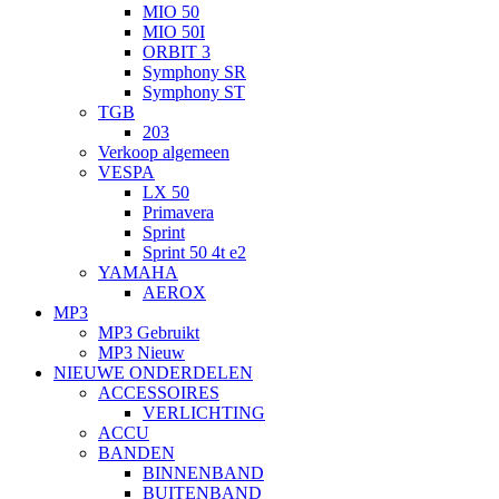
MIO 50
MIO 50I
ORBIT 3
Symphony SR
Symphony ST
TGB
203
Verkoop algemeen
VESPA
LX 50
Primavera
Sprint
Sprint 50 4t e2
YAMAHA
AEROX
MP3
MP3 Gebruikt
MP3 Nieuw
NIEUWE ONDERDELEN
ACCESSOIRES
VERLICHTING
ACCU
BANDEN
BINNENBAND
BUITENBAND