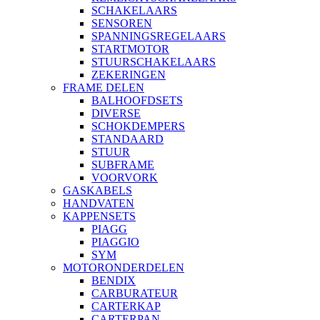
SCHAKELAARS
SENSOREN
SPANNINGSREGELAARS
STARTMOTOR
STUURSCHAKELAARS
ZEKERINGEN
FRAME DELEN
BALHOOFDSETS
DIVERSE
SCHOKDEMPERS
STANDAARD
STUUR
SUBFRAME
VOORVORK
GASKABELS
HANDVATEN
KAPPENSETS
PIAGG
PIAGGIO
SYM
MOTORONDERDELEN
BENDIX
CARBURATEUR
CARTERKAP
CARTERPAN