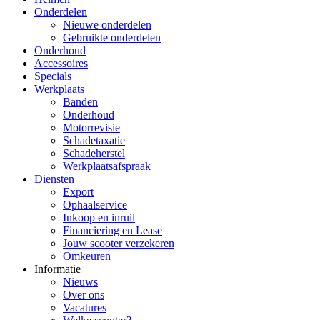
Onderdelen
Nieuwe onderdelen
Gebruikte onderdelen
Onderhoud
Accessoires
Specials
Werkplaats
Banden
Onderhoud
Motorrevisie
Schadetaxatie
Schadeherstel
Werkplaatsafspraak
Diensten
Export
Ophaalservice
Inkoop en inruil
Financiering en Lease
Jouw scooter verzekeren
Omkeuren
Informatie
Nieuws
Over ons
Vacatures