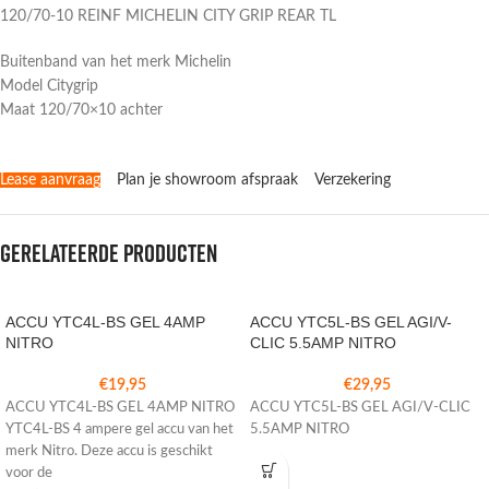
120/70-10 REINF MICHELIN CITY GRIP REAR TL
Buitenband van het merk Michelin
Model Citygrip
Maat 120/70×10 achter
Lease aanvraag
Plan je showroom afspraak
Verzekering
Gerelateerde producten
ACCU YTC4L-BS GEL 4AMP
ACCU YTC5L-BS GEL AGI/V-
NITRO
CLIC 5.5AMP NITRO
€
19,95
€
29,95
ACCU YTC4L-BS GEL 4AMP NITRO
ACCU YTC5L-BS GEL AGI/V-CLIC
YTC4L-BS 4 ampere gel accu van het
5.5AMP NITRO
merk Nitro. Deze accu is geschikt
voor de