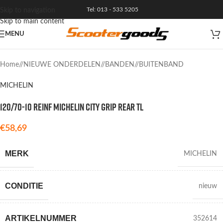
Tel: 013 - 533 5205
Skip to navigation
Skip to main content
MENU
Home
/
NIEUWE ONDERDELEN
/
BANDEN
/
BUITENBAND
MICHELIN
120/70-10 REINF MICHELIN CITY GRIP REAR TL
€
58,69
MERK
MICHELIN
CONDITIE
nieuw
ARTIKELNUMMER
352614