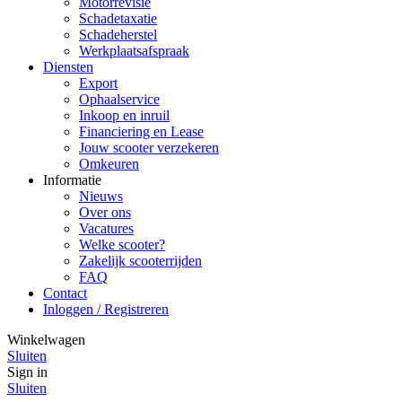
Motorrevisie
Schadetaxatie
Schadeherstel
Werkplaatsafspraak
Diensten
Export
Ophaalservice
Inkoop en inruil
Financiering en Lease
Jouw scooter verzekeren
Omkeuren
Informatie
Nieuws
Over ons
Vacatures
Welke scooter?
Zakelijk scooterrijden
FAQ
Contact
Inloggen / Registreren
Winkelwagen
Sluiten
Sign in
Sluiten