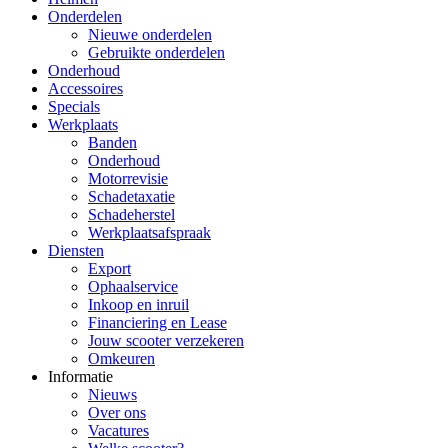
Onderdelen
Nieuwe onderdelen
Gebruikte onderdelen
Onderhoud
Accessoires
Specials
Werkplaats
Banden
Onderhoud
Motorrevisie
Schadetaxatie
Schadeherstel
Werkplaatsafspraak
Diensten
Export
Ophaalservice
Inkoop en inruil
Financiering en Lease
Jouw scooter verzekeren
Omkeuren
Informatie
Nieuws
Over ons
Vacatures