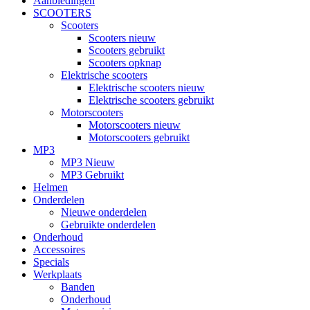
Aanbiedingen
SCOOTERS
Scooters
Scooters nieuw
Scooters gebruikt
Scooters opknap
Elektrische scooters
Elektrische scooters nieuw
Elektrische scooters gebruikt
Motorscooters
Motorscooters nieuw
Motorscooters gebruikt
MP3
MP3 Nieuw
MP3 Gebruikt
Helmen
Onderdelen
Nieuwe onderdelen
Gebruikte onderdelen
Onderhoud
Accessoires
Specials
Werkplaats
Banden
Onderhoud