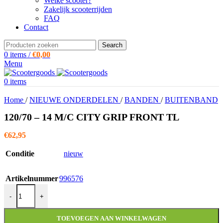
Welke scooter?
Zakelijk scooterrijden
FAQ
Contact
Search
0
items
/
€
0,00
Menu
0
items
Home
/
NIEUWE ONDERDELEN
/
BANDEN
/
BUITENBAND
120/70 – 14 M/C CITY GRIP FRONT TL
€
62,95
Conditie
nieuw
Artikelnummer
996576
120/70 - 14 M/C CITY GRIP FRONT TL aantal
-
+
TOEVOEGEN AAN WINKELWAGEN