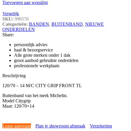
Toevoegen aan wenslijst
Vergelijk
SKU:
996576
Categorieën:
BANDEN
,
BUITENBAND
,
NIEUWE
ONDERDELEN
Share:
persoonlijk advies
haal & bezorgservice
Alle grote merken onder 1 dak
groot aanbod gebruikte onderdelen
professionele werkplaats
Beschrijving
120/70 – 14 M/C CITY GRIP FRONT TL
Buitenband van het merk Michelin.
Model Citygrip
Maat: 120/70×14
Lease aanvraag
Plan je showroom afspraak
Verzekering