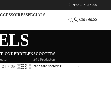
Tel: 013 - 533 5205
CCESSOIRES
SPECIALS
0
/
€
0,00
ELS
WE ONDERDELEN
SCOOTERS
ucten
248 Producten
24
36