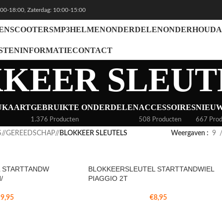
:00-18:00, Zaterdag: 10:00-15:00
EN
SCOOTERS
MP3
HELMEN
ONDERDELEN
ONDERHOUD
A
STEN
INFORMATIE
CONTACT
KEER SLEUT
UKAART
GEBRUIKTE ONDERDELEN
ACCESSOIRES
NIEU
1.376 Producten
508 Producten
667 Prod
S
/
GEREEDSCHAP
/
BLOKKEER SLEUTELS
Weergaven
9
 STARTTANDW
BLOKKEERSLEUTEL STARTTANDWIEL
/
PIAGGIO 2T
9,95
€
8,95