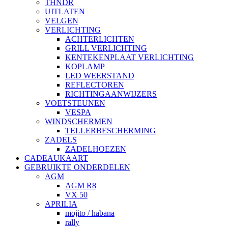
THNDR
UITLATEN
VELGEN
VERLICHTING
ACHTERLICHTEN
GRILL VERLICHTING
KENTEKENPLAAT VERLICHTING
KOPLAMP
LED WEERSTAND
REFLECTOREN
RICHTINGAANWIJZERS
VOETSTEUNEN
VESPA
WINDSCHERMEN
TELLERBESCHERMING
ZADELS
ZADELHOEZEN
CADEAUKAART
GEBRUIKTE ONDERDELEN
AGM
AGM R8
VX 50
APRILIA
mojito / habana
rally