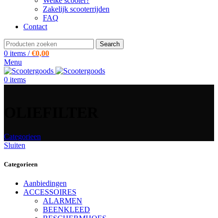
Welke scooter?
Zakelijk scooterrijden
FAQ
Contact
Search
0
items
/
€
0,00
Menu
0
items
OLIEFILTER
Categorieen
Sluiten
Categorieen
Aanbiedingen
ACCESSOIRES
ALARMEN
BEENKLEED