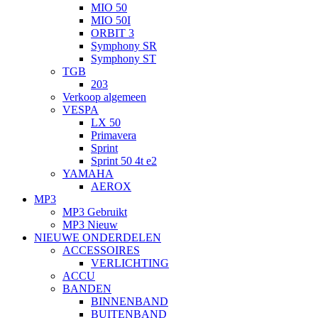
MIO 50
MIO 50I
ORBIT 3
Symphony SR
Symphony ST
TGB
203
Verkoop algemeen
VESPA
LX 50
Primavera
Sprint
Sprint 50 4t e2
YAMAHA
AEROX
MP3
MP3 Gebruikt
MP3 Nieuw
NIEUWE ONDERDELEN
ACCESSOIRES
VERLICHTING
ACCU
BANDEN
BINNENBAND
BUITENBAND