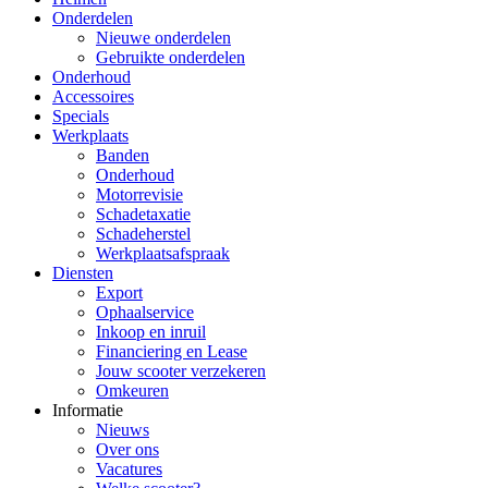
Onderdelen
Nieuwe onderdelen
Gebruikte onderdelen
Onderhoud
Accessoires
Specials
Werkplaats
Banden
Onderhoud
Motorrevisie
Schadetaxatie
Schadeherstel
Werkplaatsafspraak
Diensten
Export
Ophaalservice
Inkoop en inruil
Financiering en Lease
Jouw scooter verzekeren
Omkeuren
Informatie
Nieuws
Over ons
Vacatures