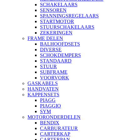
SCHAKELAARS
SENSOREN
SPANNINGSREGELAARS
STARTMOTOR
STUURSCHAKELAARS
ZEKERINGEN
FRAME DELEN
BALHOOFDSETS
DIVERSE
SCHOKDEMPERS
STANDAARD
STUUR
SUBFRAME
VOORVORK
GASKABELS
HANDVATEN
KAPPENSETS
PIAGG
PIAGGIO
SYM
MOTORONDERDELEN
BENDIX
CARBURATEUR
CARTERKAP
CARTERPAN