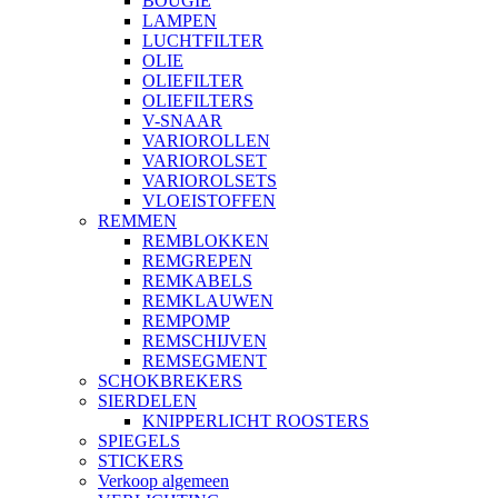
BOUGIE
LAMPEN
LUCHTFILTER
OLIE
OLIEFILTER
OLIEFILTERS
V-SNAAR
VARIOROLLEN
VARIOROLSET
VARIOROLSETS
VLOEISTOFFEN
REMMEN
REMBLOKKEN
REMGREPEN
REMKABELS
REMKLAUWEN
REMPOMP
REMSCHIJVEN
REMSEGMENT
SCHOKBREKERS
SIERDELEN
KNIPPERLICHT ROOSTERS
SPIEGELS
STICKERS
Verkoop algemeen