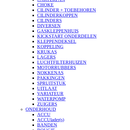
CHOKE
CILINDER + TOEBEHOREN
CILINDERKOPPEN
CILINDERS
DIVERSEN
GASKLEPPENHUIS
KICKSTART ONDERDELEN
KLEPPENDEKSEL
KOPPELING
KRUKAS
LAGERS
LUCHTFILTERHUIZEN
MOTORRUBBERS
NOKKENAS
PAKKINGEN
SPRUITSTUK
UITLAAT
VARIATEUR
WATERPOMP
ZUIGERS
ONDERHOUD
ACCU
ACCUlader(s)
BANDEN