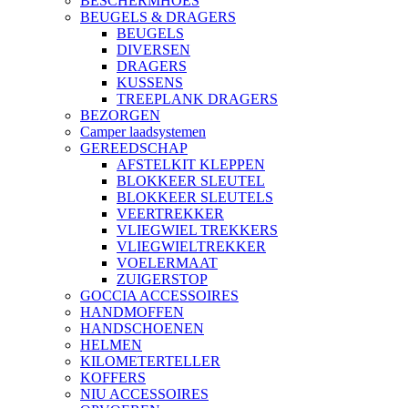
BESCHERMHOES
BEUGELS & DRAGERS
BEUGELS
DIVERSEN
DRAGERS
KUSSENS
TREEPLANK DRAGERS
BEZORGEN
Camper laadsystemen
GEREEDSCHAP
AFSTELKIT KLEPPEN
BLOKKEER SLEUTEL
BLOKKEER SLEUTELS
VEERTREKKER
VLIEGWIEL TREKKERS
VLIEGWIELTREKKER
VOELERMAAT
ZUIGERSTOP
GOCCIA ACCESSOIRES
HANDMOFFEN
HANDSCHOENEN
HELMEN
KILOMETERTELLER
KOFFERS
NIU ACCESSOIRES