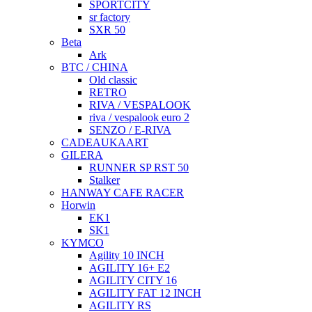
SPORTCITY
sr factory
SXR 50
Beta
Ark
BTC / CHINA
Old classic
RETRO
RIVA / VESPALOOK
riva / vespalook euro 2
SENZO / E-RIVA
CADEAUKAART
GILERA
RUNNER SP RST 50
Stalker
HANWAY CAFE RACER
Horwin
EK1
SK1
KYMCO
Agility 10 INCH
AGILITY 16+ E2
AGILITY CITY 16
AGILITY FAT 12 INCH
AGILITY RS