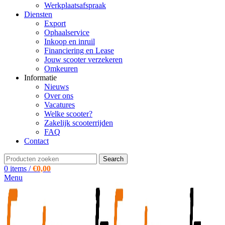
Werkplaatsafspraak
Diensten
Export
Ophaalservice
Inkoop en inruil
Financiering en Lease
Jouw scooter verzekeren
Omkeuren
Informatie
Nieuws
Over ons
Vacatures
Welke scooter?
Zakelijk scooterrijden
FAQ
Contact
Search
0
items
/
€
0,00
Menu