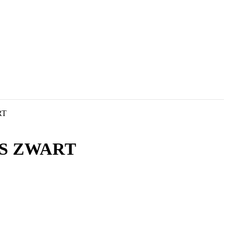
RT
NS ZWART