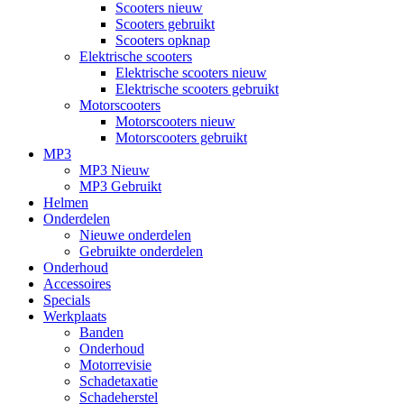
Scooters nieuw
Scooters gebruikt
Scooters opknap
Elektrische scooters
Elektrische scooters nieuw
Elektrische scooters gebruikt
Motorscooters
Motorscooters nieuw
Motorscooters gebruikt
MP3
MP3 Nieuw
MP3 Gebruikt
Helmen
Onderdelen
Nieuwe onderdelen
Gebruikte onderdelen
Onderhoud
Accessoires
Specials
Werkplaats
Banden
Onderhoud
Motorrevisie
Schadetaxatie
Schadeherstel