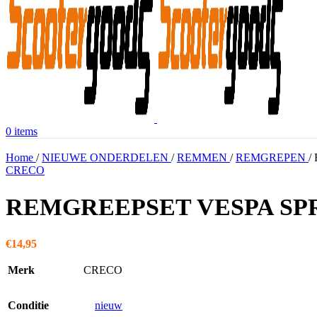
0
items
Home
/
NIEUWE ONDERDELEN
/
REMMEN
/
REMGREPEN
/
CRECO
REMGREEPSET VESPA SPR
€
14,95
Merk
CRECO
Conditie
nieuw