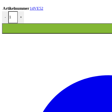
Artikelnummer
14VE52
REMGREEPSET VESPA SPRINT/PIMAV/FLY/LIB GLANS ZWAR
-
+