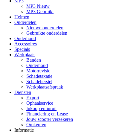
MP3
MP3 Nieuw
MP3 Gebruikt
Helmen
Onderdelen
Nieuwe onderdelen
Gebruikte onderdelen
Onderhoud
Accessoires
Specials
Werkplaats
Banden
Onderhoud
Motorrevisie
Schadetaxatie
Schadeherstel
Werkplaatsafspraak
Diensten
Export
Ophaalservice
Inkoop en inruil
Financiering en Lease
Jouw scooter verzekeren
Omkeuren
Informatie