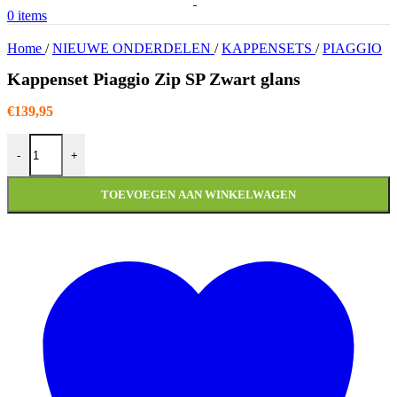
0
items
Home
/
NIEUWE ONDERDELEN
/
KAPPENSETS
/
PIAGGIO
Kappenset Piaggio Zip SP Zwart glans
€
139,95
Kappenset Piaggio Zip SP Zwart glans aantal
-
+
TOEVOEGEN AAN WINKELWAGEN