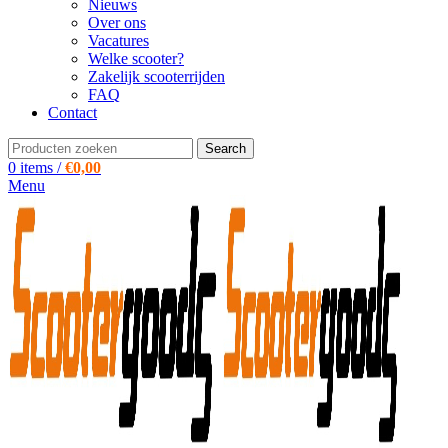
Nieuws
Over ons
Vacatures
Welke scooter?
Zakelijk scooterrijden
FAQ
Contact
Search
0
items
/
€
0,00
Menu