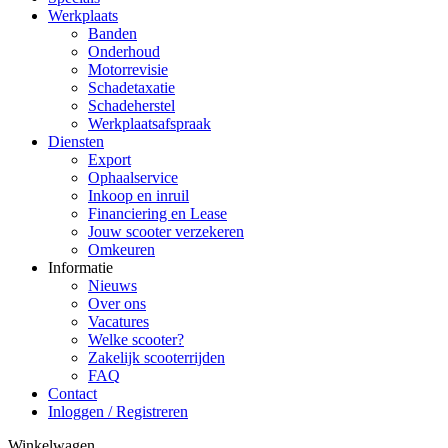
Werkplaats
Banden
Onderhoud
Motorrevisie
Schadetaxatie
Schadeherstel
Werkplaatsafspraak
Diensten
Export
Ophaalservice
Inkoop en inruil
Financiering en Lease
Jouw scooter verzekeren
Omkeuren
Informatie
Nieuws
Over ons
Vacatures
Welke scooter?
Zakelijk scooterrijden
FAQ
Contact
Inloggen / Registreren
Winkelwagen