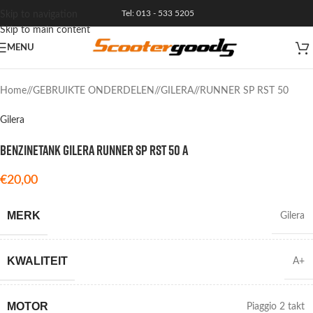
Tel: 013 - 533 5205
Skip to navigation
Skip to main content
MENU
VERKOCHT
Home
/
GEBRUIKTE ONDERDELEN
/
GILERA
/
RUNNER SP RST 50
Gilera
BENZINETANK GILERA RUNNER SP RST 50 A
€
20,00
MERK
Gilera
KWALITEIT
A+
MOTOR
Piaggio 2 takt