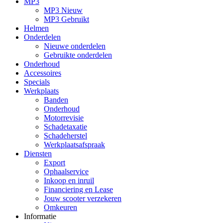
MP3
MP3 Nieuw
MP3 Gebruikt
Helmen
Onderdelen
Nieuwe onderdelen
Gebruikte onderdelen
Onderhoud
Accessoires
Specials
Werkplaats
Banden
Onderhoud
Motorrevisie
Schadetaxatie
Schadeherstel
Werkplaatsafspraak
Diensten
Export
Ophaalservice
Inkoop en inruil
Financiering en Lease
Jouw scooter verzekeren
Omkeuren
Informatie