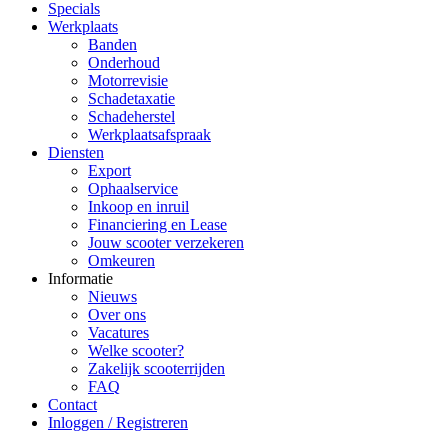
Specials
Werkplaats
Banden
Onderhoud
Motorrevisie
Schadetaxatie
Schadeherstel
Werkplaatsafspraak
Diensten
Export
Ophaalservice
Inkoop en inruil
Financiering en Lease
Jouw scooter verzekeren
Omkeuren
Informatie
Nieuws
Over ons
Vacatures
Welke scooter?
Zakelijk scooterrijden
FAQ
Contact
Inloggen / Registreren