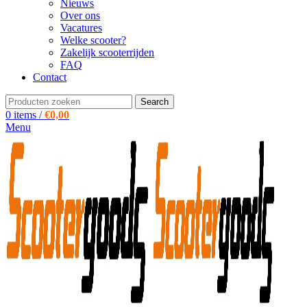
Nieuws
Over ons
Vacatures
Welke scooter?
Zakelijk scooterrijden
FAQ
Contact
Search
0
items
/
€
0,00
Menu