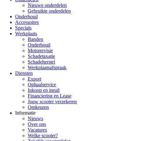
Nieuwe onderdelen
Gebruikte onderdelen
Onderhoud
Accessoires
Specials
Werkplaats
Banden
Onderhoud
Motorrevisie
Schadetaxatie
Schadeherstel
Werkplaatsafspraak
Diensten
Export
Ophaalservice
Inkoop en inruil
Financiering en Lease
Jouw scooter verzekeren
Omkeuren
Informatie
Nieuws
Over ons
Vacatures
Welke scooter?