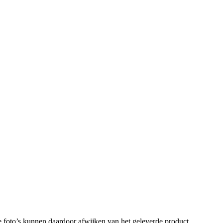
 foto’s kunnen daardoor afwijken van het geleverde product.