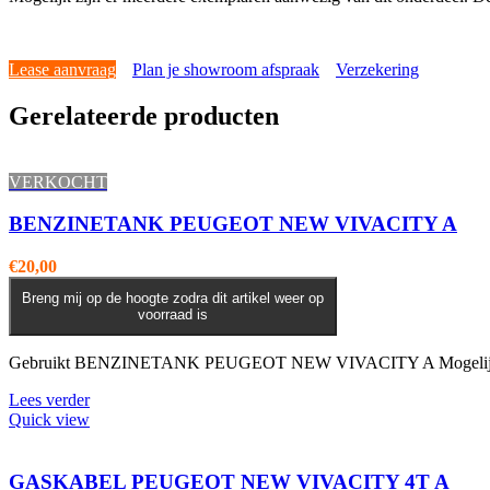
Lease aanvraag
Plan je showroom afspraak
Verzekering
Gerelateerde producten
VERKOCHT
BENZINETANK PEUGEOT NEW VIVACITY A
€
20,00
Breng mij op de hoogte zodra dit artikel weer op
voorraad is
Gebruikt BENZINETANK PEUGEOT NEW VIVACITY A Mogelijk zijn er
Lees verder
Quick view
GASKABEL PEUGEOT NEW VIVACITY 4T A