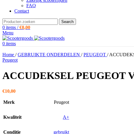
Zakelijk scooterrijden
FAQ
Contact
Search
0
items
/
€
0,00
Menu
0
items
Home
/
GEBRUIKTE ONDERDELEN
/
PEUGEOT
/
ACCUDEKS
Peugeot
ACCUDEKSEL PEUGEOT V
€
10,00
Merk
Peugeot
Kwaliteit
A+
Conditie
gebruikt