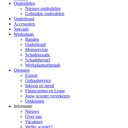
Onderdelen
Nieuwe onderdelen
Gebruikte onderdelen
Onderhoud
Accessoires
Specials
Werkplaats
Banden
Onderhoud
Motorrevisie
Schadetaxatie
Schadeherstel
Werkplaatsafspraak
Diensten
Export
Ophaalservice
Inkoop en inruil
Financiering en Lease
Jouw scooter verzekeren
Omkeuren
Informatie
Nieuws
Over ons
Vacatures
Welke scooter?