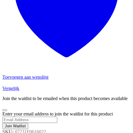
Toevoegen aan wenslijst
Vergelijk
Join the waitlist to be emailed when this product becomes available
Dismiss
Enter your email address to join the waitlist for this product
notification
Join Waitlist
SKU:
07231F0616022