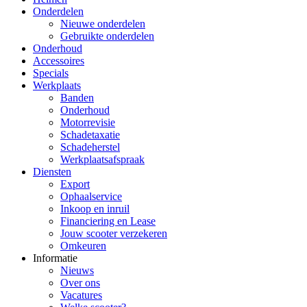
Onderdelen
Nieuwe onderdelen
Gebruikte onderdelen
Onderhoud
Accessoires
Specials
Werkplaats
Banden
Onderhoud
Motorrevisie
Schadetaxatie
Schadeherstel
Werkplaatsafspraak
Diensten
Export
Ophaalservice
Inkoop en inruil
Financiering en Lease
Jouw scooter verzekeren
Omkeuren
Informatie
Nieuws
Over ons
Vacatures