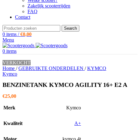
Welke scooter?
Zakelijk scooterrijden
FAQ
Contact
Search
0
items
/
€
0,00
Menu
0
items
VERKOCHT
Home
/
GEBRUIKTE ONDERDELEN
/
KYMCO
Kymco
BENZINETANK KYMCO AGILITY 16+ E2 A
€
25,00
Merk
Kymco
Kwaliteit
A+
Motor
kymco 4t