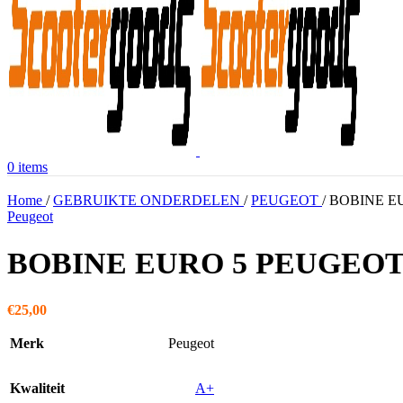
0
items
Home
/
GEBRUIKTE ONDERDELEN
/
PEUGEOT
/
BOBINE E
Peugeot
BOBINE EURO 5 PEUGEOT
€
25,00
Merk
Peugeot
Kwaliteit
A+