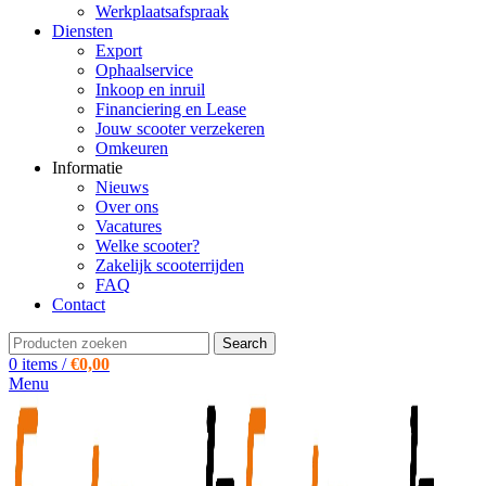
Werkplaatsafspraak
Diensten
Export
Ophaalservice
Inkoop en inruil
Financiering en Lease
Jouw scooter verzekeren
Omkeuren
Informatie
Nieuws
Over ons
Vacatures
Welke scooter?
Zakelijk scooterrijden
FAQ
Contact
Search
0
items
/
€
0,00
Menu