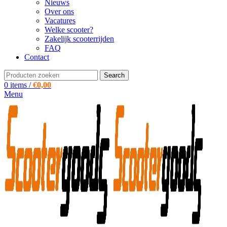
Nieuws
Over ons
Vacatures
Welke scooter?
Zakelijk scooterrijden
FAQ
Contact
Search
0
items
/
€
0,00
Menu