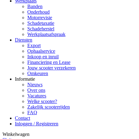
Werkplaats
Banden
Onderhoud
Motorrevisie
Schadetaxatie
Schadeherstel
Werkplaatsafspraak
Diensten
Export
Ophaalservice
Inkoop en inruil
Financiering en Lease
Jouw scooter verzekeren
Omkeuren
Informatie
Nieuws
Over ons
Vacatures
Welke scooter?
Zakelijk scooterrijden
FAQ
Contact
Inloggen / Registreren
Winkelwagen