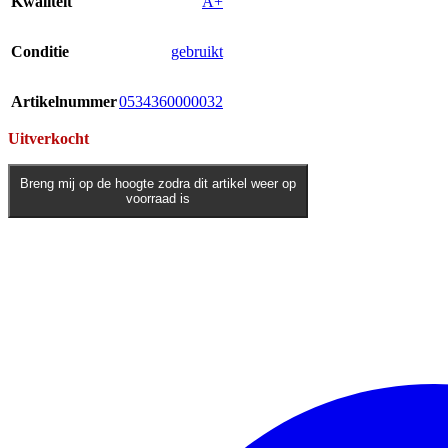
Kwaliteit
A+
Conditie
gebruikt
Artikelnummer
0534360000032
Uitverkocht
Breng mij op de hoogte zodra dit artikel weer op
voorraad is