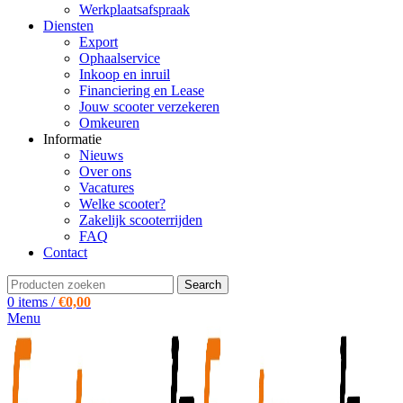
Werkplaatsafspraak
Diensten
Export
Ophaalservice
Inkoop en inruil
Financiering en Lease
Jouw scooter verzekeren
Omkeuren
Informatie
Nieuws
Over ons
Vacatures
Welke scooter?
Zakelijk scooterrijden
FAQ
Contact
Search
0
items
/
€
0,00
Menu