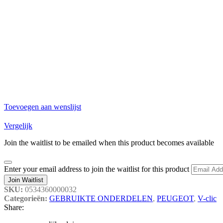
Toevoegen aan wenslijst
Vergelijk
Join the waitlist to be emailed when this product becomes available
Dismiss
Enter your email address to join the waitlist for this product
notification
Join Waitlist
SKU:
0534360000032
Categorieën:
GEBRUIKTE ONDERDELEN
,
PEUGEOT
,
V-clic
Share: