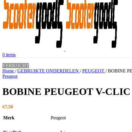
0
items
VERKOCHT
Home
/
GEBRUIKTE ONDERDELEN
/
PEUGEOT
/
BOBINE P
Peugeot
BOBINE PEUGEOT V-CLIC
€
7,50
Merk
Peugeot