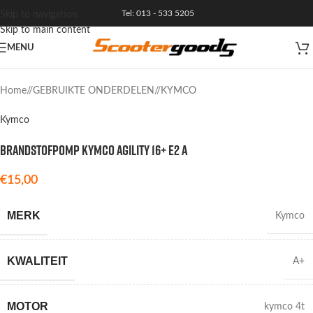
Tel: 013 - 533 5205
Skip to navigation
Skip to main content
MENU
VERKOCHT
Home
/
GEBRUIKTE ONDERDELEN
/
KYMCO
Kymco
BRANDSTOFPOMP KYMCO AGILITY 16+ E2 A
€
15,00
MERK
Kymco
KWALITEIT
A+
MOTOR
kymco 4t