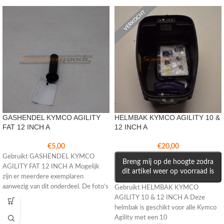
VERKOCHT
GASHENDEL KYMCO AGILITY
HELMBAK KYMCO AGILITY 10 &
FAT 12 INCH A
12 INCH A
€
5,00
€
20,00
Gebruikt GASHENDEL KYMCO
Breng mij op de hoogte zodra
AGILITY FAT 12 INCH A Mogelijk
dit artikel weer op voorraad is
zijn er meerdere exemplaren
aanwezig van dit onderdeel. De foto’s
Gebruikt HELMBAK KYMCO
kunnen
AGILITY 10 & 12 INCH A Deze
helmbak is geschikt voor alle Kymco
Agility met een 10