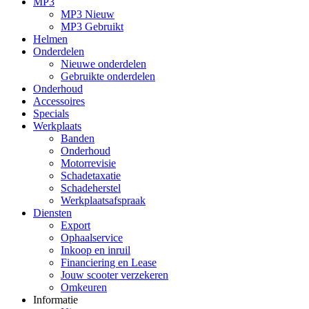
MP3
MP3 Nieuw
MP3 Gebruikt
Helmen
Onderdelen
Nieuwe onderdelen
Gebruikte onderdelen
Onderhoud
Accessoires
Specials
Werkplaats
Banden
Onderhoud
Motorrevisie
Schadetaxatie
Schadeherstel
Werkplaatsafspraak
Diensten
Export
Ophaalservice
Inkoop en inruil
Financiering en Lease
Jouw scooter verzekeren
Omkeuren
Informatie