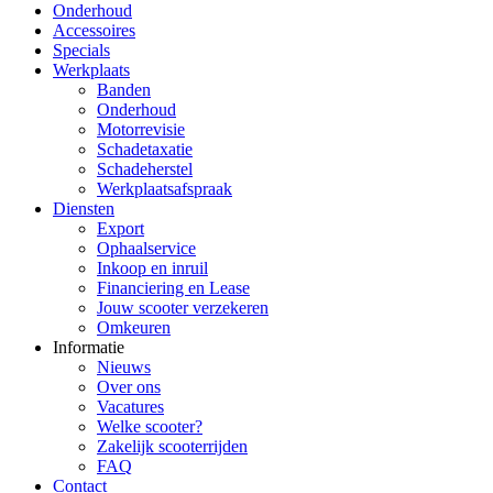
Onderhoud
Accessoires
Specials
Werkplaats
Banden
Onderhoud
Motorrevisie
Schadetaxatie
Schadeherstel
Werkplaatsafspraak
Diensten
Export
Ophaalservice
Inkoop en inruil
Financiering en Lease
Jouw scooter verzekeren
Omkeuren
Informatie
Nieuws
Over ons
Vacatures
Welke scooter?
Zakelijk scooterrijden
FAQ
Contact