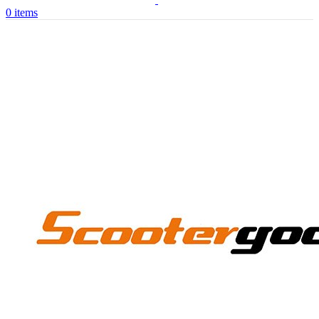
0
items