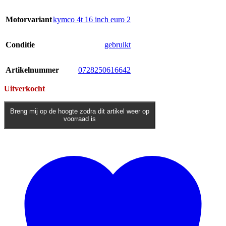
Motorvariant
kymco 4t 16 inch euro 2
Conditie
gebruikt
Artikelnummer
0728250616642
Uitverkocht
Breng mij op de hoogte zodra dit artikel weer op
voorraad is