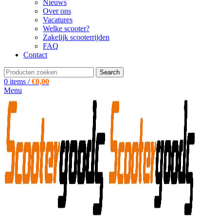
Nieuws
Over ons
Vacatures
Welke scooter?
Zakelijk scooterrijden
FAQ
Contact
Search
0
items
/
€
0,00
Menu