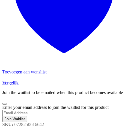
Toevoegen aan wenslijst
Vergelijk
Join the waitlist to be emailed when this product becomes available
Dismiss
Enter your email address to join the waitlist for this product
notification
Join Waitlist
SKU:
0728250616642