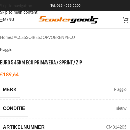
Tel: 013 - 533 5205
Skip to navigation
Skip to main content
MENU
Home
/
ACCESSOIRES
/
OPVOEREN
/
ECU
Piaggio
EURO 5 45KM ECU PRIMAVERA / SPRINT / ZIP
€
189,64
MERK
Piaggio
CONDITIE
nieuw
ARTIKELNUMMER
CM314205