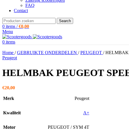
Zakelijk scooterrijden
FAQ
Contact
Search
0
items
/
€
0,00
Menu
0
items
Home
/
GEBRUIKTE ONDERDELEN
/
PEUGEOT
/
HELMBAK 
Peugeot
HELMBAK PEUGEOT SPEED
€
20,00
Merk
Peugeot
Kwaliteit
A+
Motor
PEUGEOT / SYM 4T