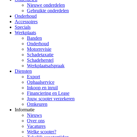
Nieuwe onderdelen
Gebruikte onderdelen
Onderhoud
Accessoires
Specials
Werkplaats
Banden
Onderhoud
Motorrevisie
Schadetaxatie
Schadeherstel
Werkplaatsafspraak
Diensten
Export
Ophaalservice
Inkoop en inruil
Financiering en Lease
Jouw scooter verzekeren
Omkeuren
Informatie
Nieuws
Over ons
Vacatures
Welke scooter?