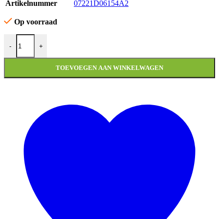
Artikelnummer
07221D06154A2
Op voorraad
KNIPPERLICHT LINKS ACHTER KYMCO AGILITY FAT 12 INC
-
+
TOEVOEGEN AAN WINKELWAGEN