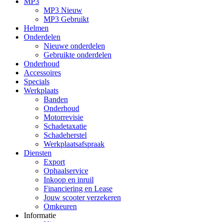
MP3
MP3 Nieuw
MP3 Gebruikt
Helmen
Onderdelen
Nieuwe onderdelen
Gebruikte onderdelen
Onderhoud
Accessoires
Specials
Werkplaats
Banden
Onderhoud
Motorrevisie
Schadetaxatie
Schadeherstel
Werkplaatsafspraak
Diensten
Export
Ophaalservice
Inkoop en inruil
Financiering en Lease
Jouw scooter verzekeren
Omkeuren
Informatie