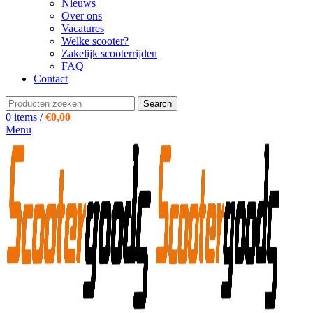
Nieuws
Over ons
Vacatures
Welke scooter?
Zakelijk scooterrijden
FAQ
Contact
Search
0
items
/
€
0,00
Menu