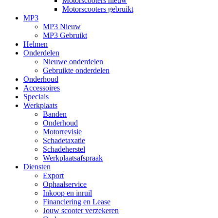
Motorscooters nieuw
Motorscooters gebruikt
MP3
MP3 Nieuw
MP3 Gebruikt
Helmen
Onderdelen
Nieuwe onderdelen
Gebruikte onderdelen
Onderhoud
Accessoires
Specials
Werkplaats
Banden
Onderhoud
Motorrevisie
Schadetaxatie
Schadeherstel
Werkplaatsafspraak
Diensten
Export
Ophaalservice
Inkoop en inruil
Financiering en Lease
Jouw scooter verzekeren