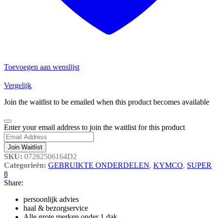
Toevoegen aan wenslijst
Vergelijk
Join the waitlist to be emailed when this product becomes available
Dismiss
Enter your email address to join the waitlist for this product
notification
Join Waitlist
SKU:
07282506164D2
Categorieën:
GEBRUIKTE ONDERDELEN
,
KYMCO
,
SUPER
8
Share:
persoonlijk advies
haal & bezorgservice
Alle grote merken onder 1 dak