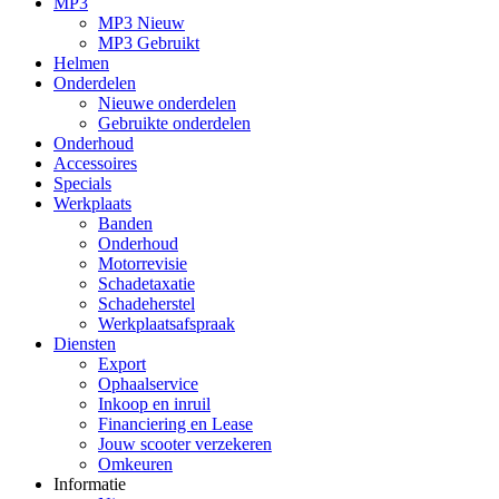
MP3
MP3 Nieuw
MP3 Gebruikt
Helmen
Onderdelen
Nieuwe onderdelen
Gebruikte onderdelen
Onderhoud
Accessoires
Specials
Werkplaats
Banden
Onderhoud
Motorrevisie
Schadetaxatie
Schadeherstel
Werkplaatsafspraak
Diensten
Export
Ophaalservice
Inkoop en inruil
Financiering en Lease
Jouw scooter verzekeren
Omkeuren
Informatie