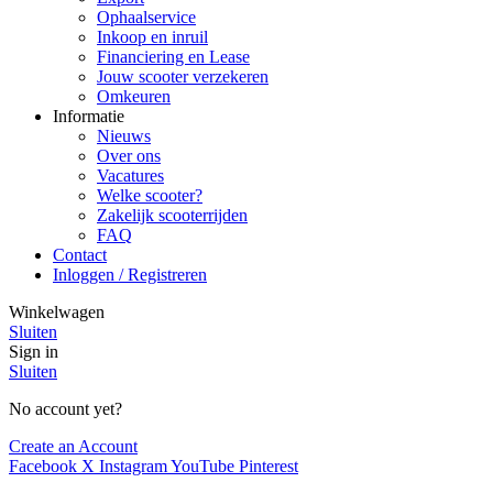
Ophaalservice
Inkoop en inruil
Financiering en Lease
Jouw scooter verzekeren
Omkeuren
Informatie
Nieuws
Over ons
Vacatures
Welke scooter?
Zakelijk scooterrijden
FAQ
Contact
Inloggen / Registreren
Winkelwagen
Sluiten
Sign in
Sluiten
No account yet?
Create an Account
Facebook
X
Instagram
YouTube
Pinterest