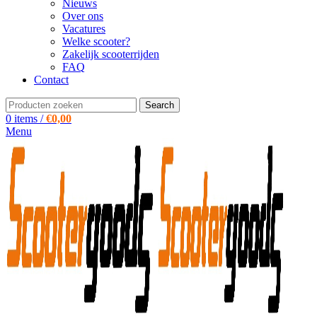
Nieuws
Over ons
Vacatures
Welke scooter?
Zakelijk scooterrijden
FAQ
Contact
Search
0
items
/
€
0,00
Menu