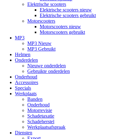
Elektrische scooters
Elektrische scooters nieuw
Elektrische scooters gebruikt
Motorscooters
Motorscooters nieuw
Motorscooters gebruikt
MP3
MP3 Nieuw
MP3 Gebruikt
Helmen
Onderdelen
Nieuwe onderdelen
Gebruikte onderdelen
Onderhoud
Accessoires
Specials
Werkplaats
Banden
Onderhoud
Motorrevisie
Schadetaxatie
Schadeherstel
Werkplaatsafspraak
Diensten
Export