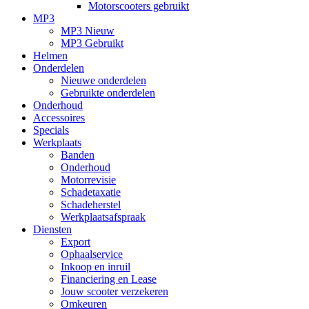
Motorscooters gebruikt
MP3
MP3 Nieuw
MP3 Gebruikt
Helmen
Onderdelen
Nieuwe onderdelen
Gebruikte onderdelen
Onderhoud
Accessoires
Specials
Werkplaats
Banden
Onderhoud
Motorrevisie
Schadetaxatie
Schadeherstel
Werkplaatsafspraak
Diensten
Export
Ophaalservice
Inkoop en inruil
Financiering en Lease
Jouw scooter verzekeren
Omkeuren