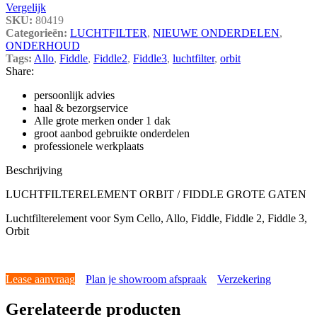
Vergelijk
SKU:
80419
Categorieën:
LUCHTFILTER
,
NIEUWE ONDERDELEN
,
ONDERHOUD
Tags:
Allo
,
Fiddle
,
Fiddle2
,
Fiddle3
,
luchtfilter
,
orbit
Share:
persoonlijk advies
haal & bezorgservice
Alle grote merken onder 1 dak
groot aanbod gebruikte onderdelen
professionele werkplaats
Beschrijving
LUCHTFILTERELEMENT ORBIT / FIDDLE GROTE GATEN
Luchtfilterelement voor Sym Cello, Allo, Fiddle, Fiddle 2, Fiddle 3,
Orbit
Lease aanvraag
Plan je showroom afspraak
Verzekering
Gerelateerde producten