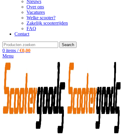
Nieuws
Over ons
Vacatures
Welke scooter?
Zakelijk scooterrijden
FAQ
Contact
Search
0
items
/
€
0,00
Menu