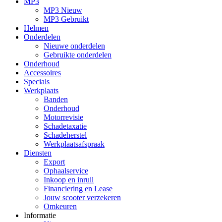
MP3
MP3 Nieuw
MP3 Gebruikt
Helmen
Onderdelen
Nieuwe onderdelen
Gebruikte onderdelen
Onderhoud
Accessoires
Specials
Werkplaats
Banden
Onderhoud
Motorrevisie
Schadetaxatie
Schadeherstel
Werkplaatsafspraak
Diensten
Export
Ophaalservice
Inkoop en inruil
Financiering en Lease
Jouw scooter verzekeren
Omkeuren
Informatie