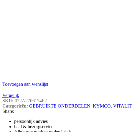
Toevoegen aan wenslijst
Vergelijk
SKU:
072A2706154F2
Categorieën:
GEBRUIKTE ONDERDELEN
,
KYMCO
,
VITALIT
Share:
persoonlijk advies
haal & bezorgservice
Alle grote merken onder 1 dak