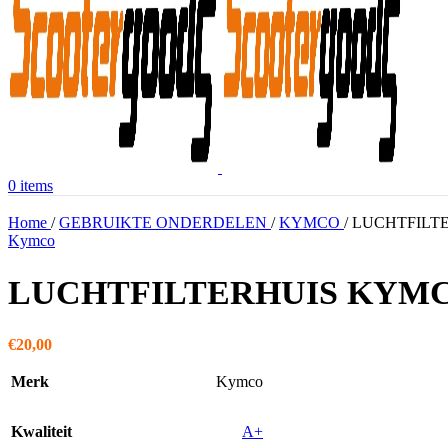
0
items
Home
/
GEBRUIKTE ONDERDELEN
/
KYMCO
/
LUCHTFILTE
Kymco
LUCHTFILTERHUIS KYMCO
€
20,00
Merk
Kymco
Kwaliteit
A+