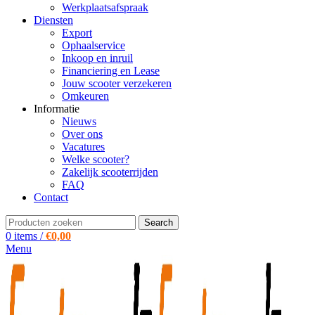
Werkplaatsafspraak
Diensten
Export
Ophaalservice
Inkoop en inruil
Financiering en Lease
Jouw scooter verzekeren
Omkeuren
Informatie
Nieuws
Over ons
Vacatures
Welke scooter?
Zakelijk scooterrijden
FAQ
Contact
Search
0
items
/
€
0,00
Menu