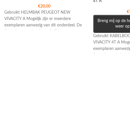
4T A
€
20,00
€
Gebruikt HELMBAK PEUGEOT NEW
VIVACITY A Mogelijk zijn er meerdere
Breng mij op de ho
exemplaren aanwezig van dit onderdeel. De
weer op
foto’s kunnen daardoor afwijken
Gebruikt KABELB
VIVACITY 4T A Mogel
exemplaren aanwezig
foto’s kunnen daard