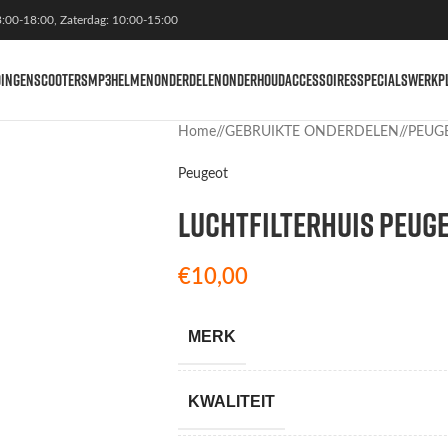
3:00-18:00, Zaterdag: 10:00-15:00
DINGEN
SCOOTERS
MP3
HELMEN
ONDERDELEN
ONDERHOUD
ACCESSOIRES
SPECIALS
WERKP
Home
/
GEBRUIKTE ONDERDELEN
/
PEUG
Peugeot
LUCHTFILTERHUIS PEUGE
€
10,00
MERK
KWALITEIT