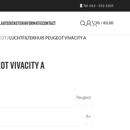
Tel: 013 - 533 5205
LAATS
DIENSTEN
INFORMATIE
CONTACT
0
/
€
0,00
EOT
/
LUCHTFILTERHUIS PEUGEOT VIVACITY A
OT VIVACITY A
Peugeot
A+