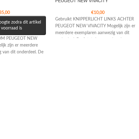
PEUGEOT NEW VIVACITY
35,00
€
10,00
Gebruikt KNIPPERLICHT LINKS ACHTER
ogte zodra dit artikel
PEUGEOT NEW VIVACITY Mogelijk zijn er
 voorraad is
meerdere exemplaren aanwezig van dit
OOM PEUGEOT NEW
onderdeel. De foto’s kunnen daardoor
ijk zijn er meerdere
 van dit onderdeel. De
oor