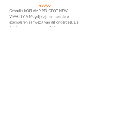
€
30,00
Gebruikt KOPLAMP PEUGEOT NEW
VIVACITY A Mogelijk zijn er meerdere
exemplaren aanwezig van dit onderdeel. De
foto’s kunnen daardoor afwijken
PASSAGIERSHA
ACHTERSPOILE
Gebruikt PASSA
ACHTERSPOILE
Mogelijk zijn er
aanwezig van dit 
kunnen daardoor