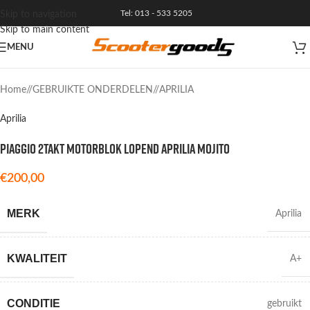
Tel: 013 - 533 5205
Skip to navigation
Skip to main content
MENU
Home
/
GEBRUIKTE ONDERDELEN
/
APRILIA
Aprilia
PIAGGIO 2TAKT MOTORBLOK LOPEND APRILIA MOJITO
€
200,00
MERK
Aprilia
KWALITEIT
A+
CONDITIE
gebruikt