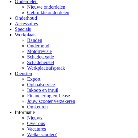
Onderdelen
Nieuwe onderdelen
Gebruikte onderdelen
Onderhoud
Accessoires
Specials
Werkplaats
Banden
Onderhoud
Motorrevisie
Schadetaxatie
Schadeherstel
Werkplaatsafspraak
Diensten
Export
Ophaalservice
Inkoop en inruil
Financiering en Lease
Jouw scooter verzekeren
Omkeuren
Informatie
Nieuws
Over ons
Vacatures
Welke scooter?