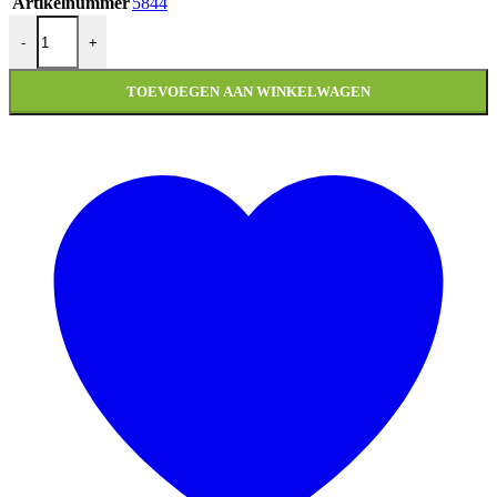
Artikelnummer
5844
PLAATSET PIAGGIO ZIP SP 5 DELIG MAGIC GREY aantal
-
+
TOEVOEGEN AAN WINKELWAGEN