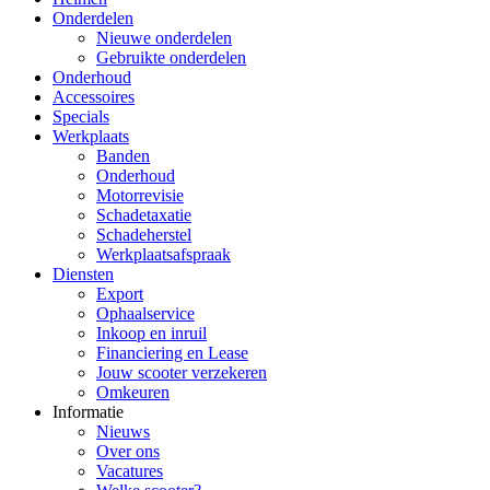
Onderdelen
Nieuwe onderdelen
Gebruikte onderdelen
Onderhoud
Accessoires
Specials
Werkplaats
Banden
Onderhoud
Motorrevisie
Schadetaxatie
Schadeherstel
Werkplaatsafspraak
Diensten
Export
Ophaalservice
Inkoop en inruil
Financiering en Lease
Jouw scooter verzekeren
Omkeuren
Informatie
Nieuws
Over ons
Vacatures