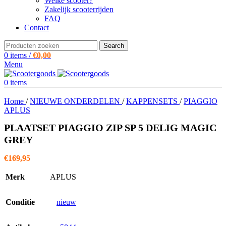
Welke scooter?
Zakelijk scooterrijden
FAQ
Contact
Search
0
items
/
€
0,00
Menu
0
items
Home
/
NIEUWE ONDERDELEN
/
KAPPENSETS
/
PIAGGIO
APLUS
PLAATSET PIAGGIO ZIP SP 5 DELIG MAGIC
GREY
€
169,95
Merk
APLUS
Conditie
nieuw