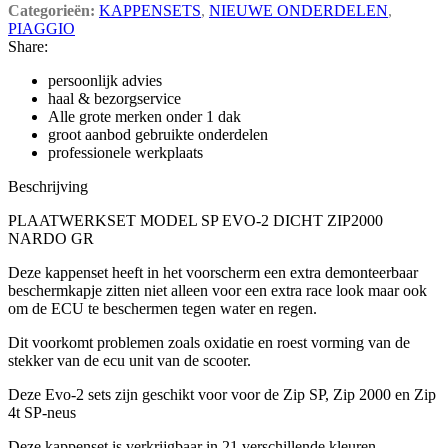
Categorieën:
KAPPENSETS
,
NIEUWE ONDERDELEN
,
PIAGGIO
Share:
persoonlijk advies
haal & bezorgservice
Alle grote merken onder 1 dak
groot aanbod gebruikte onderdelen
professionele werkplaats
Beschrijving
PLAATWERKSET MODEL SP EVO-2 DICHT ZIP2000
NARDO GR
Deze kappenset heeft in het voorscherm een extra demonteerbaar
beschermkapje zitten niet alleen voor een extra race look maar ook
om de ECU te beschermen tegen water en regen.
Dit voorkomt problemen zoals oxidatie en roest vorming van de
stekker van de ecu unit van de scooter.
Deze Evo-2 sets zijn geschikt voor voor de Zip SP, Zip 2000 en Zip
4t SP-neus
Deze kappenset is verkrijgbaar in 21 verschillende kleuren.