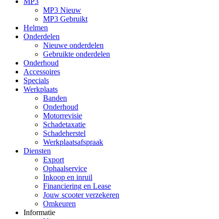
MP3
MP3 Nieuw
MP3 Gebruikt
Helmen
Onderdelen
Nieuwe onderdelen
Gebruikte onderdelen
Onderhoud
Accessoires
Specials
Werkplaats
Banden
Onderhoud
Motorrevisie
Schadetaxatie
Schadeherstel
Werkplaatsafspraak
Diensten
Export
Ophaalservice
Inkoop en inruil
Financiering en Lease
Jouw scooter verzekeren
Omkeuren
Informatie