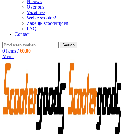
Nieuws
Over ons
Vacatures
Welke scooter?
Zakelijk scooterrijden
FAQ
Contact
Search
0
items
/
€
0,00
Menu