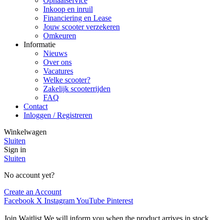
Ophaalservice
Inkoop en inruil
Financiering en Lease
Jouw scooter verzekeren
Omkeuren
Informatie
Nieuws
Over ons
Vacatures
Welke scooter?
Zakelijk scooterrijden
FAQ
Contact
Inloggen / Registreren
Winkelwagen
Sluiten
Sign in
Sluiten
No account yet?
Create an Account
Facebook
X
Instagram
YouTube
Pinterest
Join Waitlist
We will inform you when the product arrives in stock.