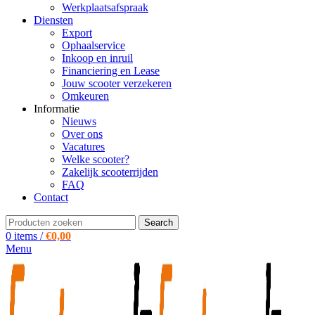
Werkplaatsafspraak
Diensten
Export
Ophaalservice
Inkoop en inruil
Financiering en Lease
Jouw scooter verzekeren
Omkeuren
Informatie
Nieuws
Over ons
Vacatures
Welke scooter?
Zakelijk scooterrijden
FAQ
Contact
Search
0
items
/
€
0,00
Menu