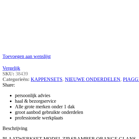
Toevoegen aan wenslijst
Vergelijk
SKU:
38439
Categorieën:
KAPPENSETS
,
NIEUWE ONDERDELEN
,
PIAGG
Share:
persoonlijk advies
haal & bezorgservice
Alle grote merken onder 1 dak
groot aanbod gebruikte onderdelen
professionele werkplaats
Beschrijving
PLAATWERKSET MODEL ZIP SP AMBER ORANGE GLANS