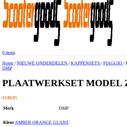
0
items
Home
/
NIEUWE ONDERDELEN
/
KAPPENSETS
/
PIAGGIO
/
DMP
PLAATWERKSET MODEL Z
€
149,95
Merk
DMP
Kleur
AMBER ORANGE GLANS