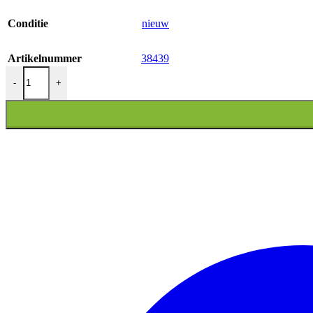
Conditie
nieuw
Artikelnummer
38439
PLAATWERKSET MODEL ZIP SP AMBER ORANGE GLANS aa
-
+