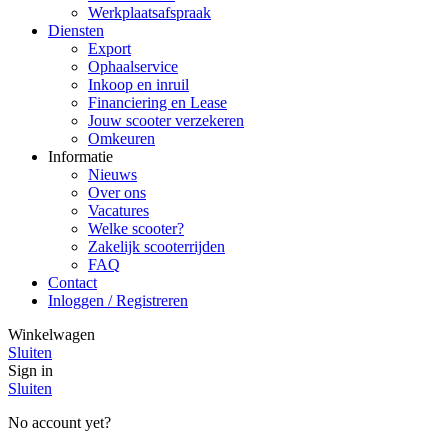
Werkplaatsafspraak
Diensten
Export
Ophaalservice
Inkoop en inruil
Financiering en Lease
Jouw scooter verzekeren
Omkeuren
Informatie
Nieuws
Over ons
Vacatures
Welke scooter?
Zakelijk scooterrijden
FAQ
Contact
Inloggen / Registreren
Winkelwagen
Sluiten
Sign in
Sluiten
No account yet?