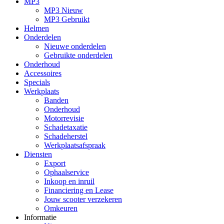
MP3
MP3 Nieuw
MP3 Gebruikt
Helmen
Onderdelen
Nieuwe onderdelen
Gebruikte onderdelen
Onderhoud
Accessoires
Specials
Werkplaats
Banden
Onderhoud
Motorrevisie
Schadetaxatie
Schadeherstel
Werkplaatsafspraak
Diensten
Export
Ophaalservice
Inkoop en inruil
Financiering en Lease
Jouw scooter verzekeren
Omkeuren
Informatie