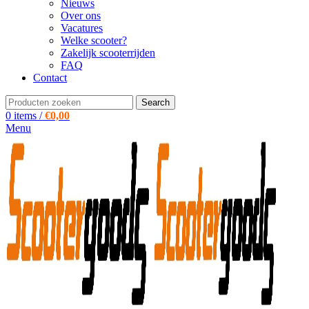
Nieuws
Over ons
Vacatures
Welke scooter?
Zakelijk scooterrijden
FAQ
Contact
Search
0
items
/
€
0,00
Menu