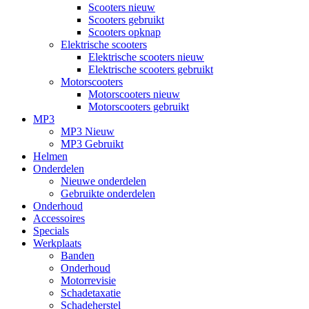
Scooters nieuw
Scooters gebruikt
Scooters opknap
Elektrische scooters
Elektrische scooters nieuw
Elektrische scooters gebruikt
Motorscooters
Motorscooters nieuw
Motorscooters gebruikt
MP3
MP3 Nieuw
MP3 Gebruikt
Helmen
Onderdelen
Nieuwe onderdelen
Gebruikte onderdelen
Onderhoud
Accessoires
Specials
Werkplaats
Banden
Onderhoud
Motorrevisie
Schadetaxatie
Schadeherstel